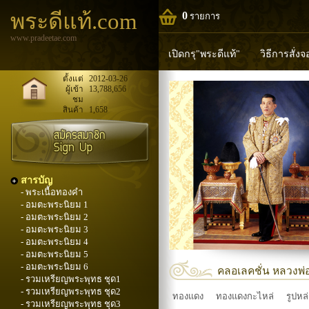
พระดีแท้.com
0
รายการ
www.pradeetae.com
เปิดกรุ"พระดีแท้"
วิธีการสั่ง
หลวงพ่อทวด
หลวงปู่ทิม
ห
ตั้งแต่
2012-03-26
ผู้เข้า
13,788,656
ชม
พระพุทธวิริยากร
สินค้า
1,658
สารบัญ
- พระเนื้อทองคำ
- อมตะพระนิยม 1
- อมตะพระนิยม 2
- อมตะพระนิยม 3
- อมตะพระนิยม 4
- อมตะพระนิยม 5
- อมตะพระนิยม 6
คลอเลคชั่น หลวงพ่
- รวมเหรียญพระพุทธ ชุด1
- รวมเหรียญพระพุทธ ชุด2
ทองแดง
ทองแดงกะไหล่
รูปหล
- รวมเหรียญพระพุทธ ชุด3