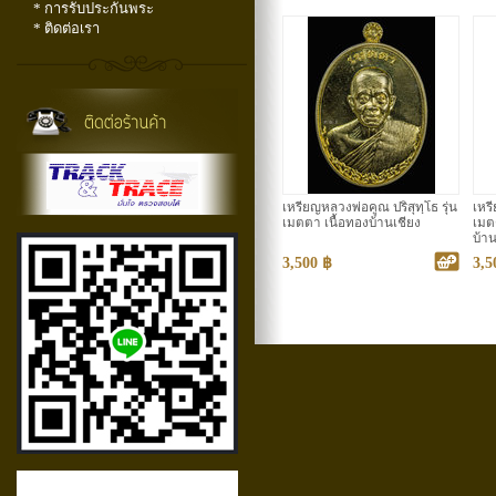
* การรับประกันพระ
* ติดต่อเรา
เหรียญหลวงพ่อคูณ ปริสุทฺโธ รุ่น
เหร
เมตตา เนื้อทองบ้านเชียง
เมต
บ้าน
3,500 ฿
3,5