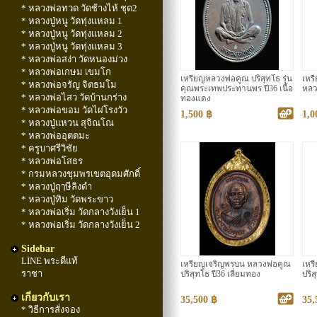
* หลวงพ่อทวด วัดช้างไห้ ชุด2
* หลวงปู่หนู วัดทุ่งแหลม 1
* หลวงปู่หนู วัดทุ่งแหลม 2
* หลวงปู่หนู วัดทุ่งแหลม 3
* หลวงพ่อสง่า วัดหนองม่วง
* หลวงพ่อเกษม เขมโก
เหรียญหลวงพ่อคูณ ปริสุทโธ รุ่น
เหร
* หลวงพ่อจรัญ จิตธมโม
คุณพระเทพประทานพร ปี36 เนื้อ
หลว
* หลวงพ่อไสว วัดบ้านกร่าง
ทองแดง
* หลวงพ่อขอม วัดไผ่โรงวัว
1,500 ฿
1,0
* หลวงปู่แหวน สุจิณโณ
* หลวงพ่ออุตตมะ
* ครูบาศรีวิชัย
* หลวงพ่อโสธร
* กรมหลวงชุมพรเขตอุดมศักดิ์
* หลวงปู่ฤๅษีลิงดำ
* หลวงปู่ทิม วัดพระขาว
* หลวงพ่อเริ่ม วัดกลางวังเย็น 1
* หลวงพ่อเริ่ม วัดกลางวังเย็น 2
Sidebar
LINE พระดีแท้
เหรียญเจริญพรบน หลวงพ่อคูณ
เหร
ราชา
ปริสุทโธ ปี36 เลี่ยมทอง
ปริส
เกี่ยวกับเรา
35,500 ฿
35,
* วิธีการสั่งจอง