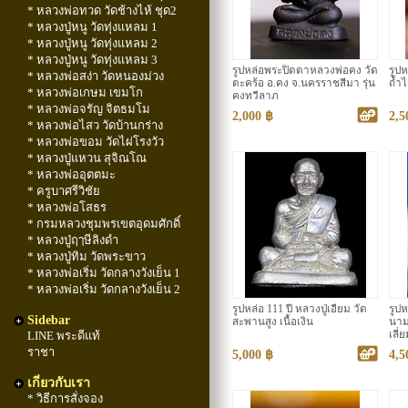
* หลวงพ่อทวด วัดช้างไห้ ชุด2
* หลวงปู่หนู วัดทุ่งแหลม 1
* หลวงปู่หนู วัดทุ่งแหลม 2
* หลวงปู่หนู วัดทุ่งแหลม 3
รูปหล่อพระปิดตาหลวงพ่อคง วัด
รูปห
* หลวงพ่อสง่า วัดหนองม่วง
ตะคร้อ อ.คง จ.นครราชสีมา รุ่น
ถ้ำไ
* หลวงพ่อเกษม เขมโก
คงทวีลาภ
* หลวงพ่อจรัญ จิตธมโม
2,000 ฿
2,5
* หลวงพ่อไสว วัดบ้านกร่าง
* หลวงพ่อขอม วัดไผ่โรงวัว
* หลวงปู่แหวน สุจิณโณ
* หลวงพ่ออุตตมะ
* ครูบาศรีวิชัย
* หลวงพ่อโสธร
* กรมหลวงชุมพรเขตอุดมศักดิ์
* หลวงปู่ฤๅษีลิงดำ
* หลวงปู่ทิม วัดพระขาว
* หลวงพ่อเริ่ม วัดกลางวังเย็น 1
* หลวงพ่อเริ่ม วัดกลางวังเย็น 2
รูปหล่อ 111 ปี หลวงปู่เอี่ยม วัด
รูปห
Sidebar
สะพานสูง เนื้อเงิน
นาม
LINE พระดีแท้
เลี
ราชา
5,000 ฿
4,5
เกี่ยวกับเรา
* วิธีการสั่งจอง