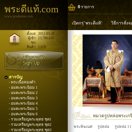
พระดีแท้.com
0
รายการ
www.pradeetae.com
เปิดกรุ"พระดีแท้"
วิธีการสั่ง
หลวงพ่อทวด
หลวงปู่ทิม
ห
ตั้งแต่
2012-03-26
ผู้เข้า
13,788,656
ชม
พระพุทธวิริยากร
สินค้า
1,658
สารบัญ
- พระเนื้อทองคำ
- อมตะพระนิยม 1
- อมตะพระนิยม 2
- อมตะพระนิยม 3
- อมตะพระนิยม 4
- อมตะพระนิยม 5
- อมตะพระนิยม 6
หมวดรูปหล่อพระเกจิ
- รวมเหรียญพระพุทธ ชุด1
- รวมเหรียญพระพุทธ ชุด2
พระพิฆเนศ
รูปหล่อ
รูปหล่อ 111
- รวมเหรียญพระพุทธ ชุด3