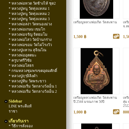
* หลวงพ่อทวด วัดช้างไห้ ชุด2
* หลวงปู่หนู วัดทุ่งแหลม 1
* หลวงปู่หนู วัดทุ่งแหลม 2
* หลวงปู่หนู วัดทุ่งแหลม 3
เหรียญหลวงพ่อเกิด วัดสะพาน
เหร
* หลวงพ่อสง่า วัดหนองม่วง
จ.ลพ
* หลวงพ่อเกษม เขมโก
* หลวงพ่อจรัญ จิตธมโม
1,500 ฿
1,5
* หลวงพ่อไสว วัดบ้านกร่าง
* หลวงพ่อขอม วัดไผ่โรงวัว
* หลวงปู่แหวน สุจิณโณ
* หลวงพ่ออุตตมะ
* ครูบาศรีวิชัย
* หลวงพ่อโสธร
* กรมหลวงชุมพรเขตอุดมศักดิ์
* หลวงปู่ฤๅษีลิงดำ
* หลวงปู่ทิม วัดพระขาว
* หลวงพ่อเริ่ม วัดกลางวังเย็น 1
* หลวงพ่อเริ่ม วัดกลางวังเย็น 2
เหรียญหลวงพ่อเกิด วัดสะพาน
เหร
Sidebar
ปี 2544 มรณภาพ 50ปี
สุ่
LINE พระดีแท้
252
ราชา
1,000 ฿
800
เกี่ยวกับเรา
* วิธีการสั่งจอง