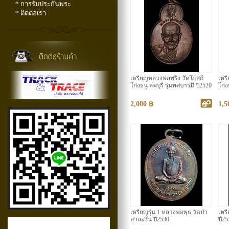
* การรับประกันพระ
* ติดต่อเรา
เหรียญหลวงพ่อพริ้ง วัดโบสถ์
เหร
โก่งธนู ลพบุรี รุ่นทศบารมี ปี2520
โก่ง
2,000 ฿
1,5
เหรียญรุ่น 1 หลวงพ่อพุธ วัดป่า
เหร
สาละวัน ปี2530
ปี25