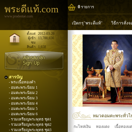
พระดีแท้.com
0
รายการ
www.pradeetae.com
เปิดกรุ"พระดีแท้"
วิธีการสั่ง
หลวงพ่อทวด
หลวงปู่ทิม
ห
ตั้งแต่
2012-03-26
ผู้เข้า
13,788,656
ชม
พระพุทธวิริยากร
สินค้า
1,658
สารบัญ
- พระเนื้อทองคำ
- อมตะพระนิยม 1
- อมตะพระนิยม 2
- อมตะพระนิยม 3
- อมตะพระนิยม 4
- อมตะพระนิยม 5
- อมตะพระนิยม 6
หมวดอมตะพระทั่วไ
- รวมเหรียญพระพุทธ ชุด1
- รวมเหรียญพระพุทธ ชุด2
กะไหล่เงิน
ทองแดง
เนื้อทองแ
- รวมเหรียญพระพุทธ ชุด3