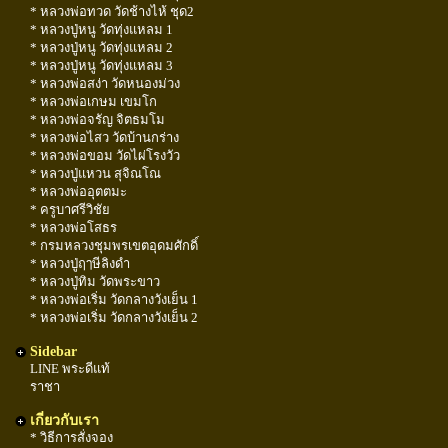
* หลวงพ่อทวด วัดช้างไห้ ชุด2
* หลวงปู่หนู วัดทุ่งแหลม 1
* หลวงปู่หนู วัดทุ่งแหลม 2
* หลวงปู่หนู วัดทุ่งแหลม 3
* หลวงพ่อสง่า วัดหนองม่วง
* หลวงพ่อเกษม เขมโก
* หลวงพ่อจรัญ จิตธมโม
* หลวงพ่อไสว วัดบ้านกร่าง
* หลวงพ่อขอม วัดไผ่โรงวัว
* หลวงปู่แหวน สุจิณโณ
* หลวงพ่ออุตตมะ
* ครูบาศรีวิชัย
* หลวงพ่อโสธร
* กรมหลวงชุมพรเขตอุดมศักดิ์
* หลวงปู่ฤๅษีลิงดำ
* หลวงปู่ทิม วัดพระขาว
* หลวงพ่อเริ่ม วัดกลางวังเย็น 1
* หลวงพ่อเริ่ม วัดกลางวังเย็น 2
Sidebar
LINE พระดีแท้
ราชา
เกี่ยวกับเรา
* วิธีการสั่งจอง