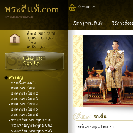
พระดีแท้.com
0
รายการ
www.pradeetae.com
เปิดกรุ"พระดีแท้"
วิธีการสั่ง
หลวงพ่อทวด
หลวงปู่ทิม
ห
ตั้งแต่
2012-03-26
ผู้เข้า
13,788,656
ชม
พระพุทธวิริยากร
สินค้า
1,658
สารบัญ
- พระเนื้อทองคำ
- อมตะพระนิยม 1
- อมตะพระนิยม 2
- อมตะพระนิยม 3
- อมตะพระนิยม 4
- อมตะพระนิยม 5
- อมตะพระนิยม 6
รถเข็น
- รวมเหรียญพระพุทธ ชุด1
- รวมเหรียญพระพุทธ ชุด2
รถเข็นของคุณว่างเปล่า
- รวมเหรียญพระพุทธ ชุด3