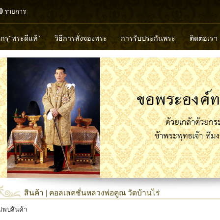
0
รายการ
ดกรุ"พระดีแท้"
วิธีการสั่งจองพระ
การรับประกันพระ
ติดต่อเรา
วงพ่อทวด
หลวงปู่ทิม
หลวงพ่อคูณ
หลวงพ่อมุ่ย
หลวงพ่อปล้
พุทธวิริยากร
สินค้า | คอลเลคชั่นหลวงพ่อคูณ วัดบ้านไร่
ม่พบสินค้า