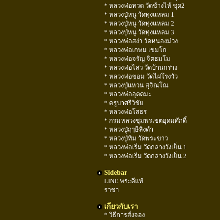
* หลวงพ่อทวด วัดช้างไห้ ชุด2
* หลวงปู่หนู วัดทุ่งแหลม 1
* หลวงปู่หนู วัดทุ่งแหลม 2
* หลวงปู่หนู วัดทุ่งแหลม 3
* หลวงพ่อสง่า วัดหนองม่วง
* หลวงพ่อเกษม เขมโก
* หลวงพ่อจรัญ จิตธมโม
* หลวงพ่อไสว วัดบ้านกร่าง
* หลวงพ่อขอม วัดไผ่โรงวัว
* หลวงปู่แหวน สุจิณโณ
* หลวงพ่ออุตตมะ
* ครูบาศรีวิชัย
* หลวงพ่อโสธร
* กรมหลวงชุมพรเขตอุดมศักดิ์
* หลวงปู่ฤๅษีลิงดำ
* หลวงปู่ทิม วัดพระขาว
* หลวงพ่อเริ่ม วัดกลางวังเย็น 1
* หลวงพ่อเริ่ม วัดกลางวังเย็น 2
Sidebar
LINE พระดีแท้
ราชา
เกี่ยวกับเรา
* วิธีการสั่งจอง