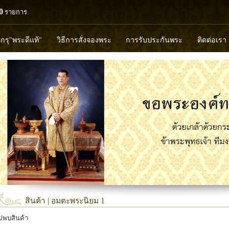
0
รายการ
ดกรุ"พระดีแท้"
วิธีการสั่งจองพระ
การรับประกันพระ
ติดต่อเรา
วงพ่อทวด
หลวงปู่ทิม
หลวงพ่อคูณ
หลวงพ่อมุ่ย
หลวงพ่อปล้
พุทธวิริยากร
สินค้า | อมตะพระนิยม 1
ม่พบสินค้า