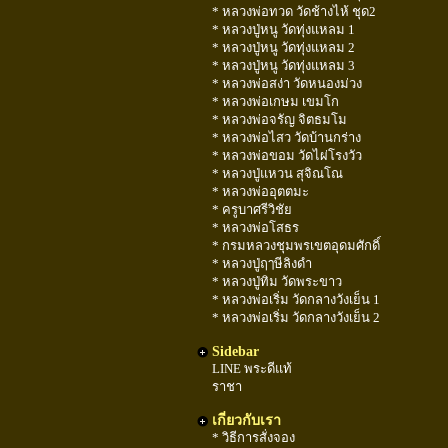
* หลวงพ่อทวด วัดช้างไห้ ชุด2
* หลวงปู่หนู วัดทุ่งแหลม 1
* หลวงปู่หนู วัดทุ่งแหลม 2
* หลวงปู่หนู วัดทุ่งแหลม 3
* หลวงพ่อสง่า วัดหนองม่วง
* หลวงพ่อเกษม เขมโก
* หลวงพ่อจรัญ จิตธมโม
* หลวงพ่อไสว วัดบ้านกร่าง
* หลวงพ่อขอม วัดไผ่โรงวัว
* หลวงปู่แหวน สุจิณโณ
* หลวงพ่ออุตตมะ
* ครูบาศรีวิชัย
* หลวงพ่อโสธร
* กรมหลวงชุมพรเขตอุดมศักดิ์
* หลวงปู่ฤๅษีลิงดำ
* หลวงปู่ทิม วัดพระขาว
* หลวงพ่อเริ่ม วัดกลางวังเย็น 1
* หลวงพ่อเริ่ม วัดกลางวังเย็น 2
Sidebar
LINE พระดีแท้
ราชา
เกี่ยวกับเรา
* วิธีการสั่งจอง