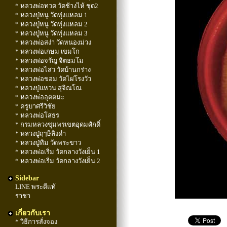
* หลวงพ่อทวด วัดช้างไห้ ชุด2
* หลวงปู่หนู วัดทุ่งแหลม 1
* หลวงปู่หนู วัดทุ่งแหลม 2
* หลวงปู่หนู วัดทุ่งแหลม 3
* หลวงพ่อสง่า วัดหนองม่วง
* หลวงพ่อเกษม เขมโก
* หลวงพ่อจรัญ จิตธมโม
* หลวงพ่อไสว วัดบ้านกร่าง
* หลวงพ่อขอม วัดไผ่โรงวัว
* หลวงปู่แหวน สุจิณโณ
* หลวงพ่ออุตตมะ
* ครูบาศรีวิชัย
* หลวงพ่อโสธร
* กรมหลวงชุมพรเขตอุดมศักดิ์
* หลวงปู่ฤๅษีลิงดำ
* หลวงปู่ทิม วัดพระขาว
* หลวงพ่อเริ่ม วัดกลางวังเย็น 1
* หลวงพ่อเริ่ม วัดกลางวังเย็น 2
Sidebar
LINE พระดีแท้
ราชา
เกี่ยวกับเรา
* วิธีการสั่งจอง