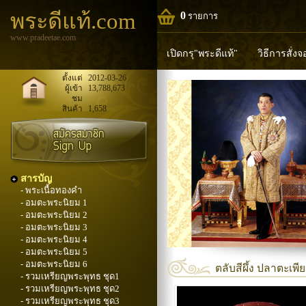
พระดีแท้.com
0
รายการ
www.pradeetae.com
เปิดกรุ"พระดีแท้"
วิธีการสั่ง
หลวงพ่อทวด
หลวงปู่ทิม
ห
ตั้งแต่
2012-03-26
ผู้เข้า
13,788,673
ชม
พระพุทธวิริยากร
สินค้า
1,658
สารบัญ
- พระเนื้อทองคำ
- อมตะพระนิยม 1
- อมตะพระนิยม 2
- อมตะพระนิยม 3
- อมตะพระนิยม 4
- อมตะพระนิยม 5
- อมตะพระนิยม 6
ตลับสีผึ้ง ปลาตะเพีย
- รวมเหรียญพระพุทธ ชุด1
- รวมเหรียญพระพุทธ ชุด2
- รวมเหรียญพระพุทธ ชุด3