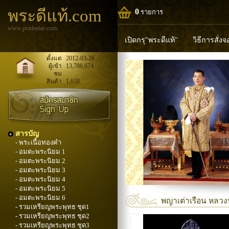
พระดีแท้.com
0
รายการ
www.pradeetae.com
เปิดกรุ"พระดีแท้"
วิธีการสั่ง
หลวงพ่อทวด
หลวงปู่ทิม
ห
ตั้งแต่
2012-03-26
ผู้เข้า
13,788,674
ชม
พระพุทธวิริยากร
สินค้า
1,658
สารบัญ
- พระเนื้อทองคำ
- อมตะพระนิยม 1
- อมตะพระนิยม 2
- อมตะพระนิยม 3
- อมตะพระนิยม 4
- อมตะพระนิยม 5
- อมตะพระนิยม 6
พญาเต่าเรือน หลวงปู
- รวมเหรียญพระพุทธ ชุด1
- รวมเหรียญพระพุทธ ชุด2
- รวมเหรียญพระพุทธ ชุด3