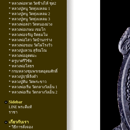
* หลวงพ่อทวด วัดช้างไห้ ชุด2
* หลวงปู่หนู วัดทุ่งแหลม 1
* หลวงปู่หนู วัดทุ่งแหลม 2
* หลวงปู่หนู วัดทุ่งแหลม 3
* หลวงพ่อสง่า วัดหนองม่วง
* หลวงพ่อเกษม เขมโก
* หลวงพ่อจรัญ จิตธมโม
* หลวงพ่อไสว วัดบ้านกร่าง
* หลวงพ่อขอม วัดไผ่โรงวัว
* หลวงปู่แหวน สุจิณโณ
* หลวงพ่ออุตตมะ
* ครูบาศรีวิชัย
* หลวงพ่อโสธร
* กรมหลวงชุมพรเขตอุดมศักดิ์
* หลวงปู่ฤๅษีลิงดำ
* หลวงปู่ทิม วัดพระขาว
* หลวงพ่อเริ่ม วัดกลางวังเย็น 1
* หลวงพ่อเริ่ม วัดกลางวังเย็น 2
Sidebar
LINE พระดีแท้
ราชา
เกี่ยวกับเรา
* วิธีการสั่งจอง