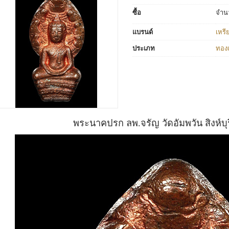
ซื้อ
จำน
แบรนด์
เหร
ประเภท
ทอง
พระนาคปรก ลพ.จรัญ วัดอัมพวัน สิงห์บุร