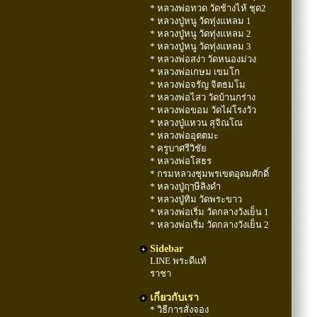
* หลวงพ่อทวด วัดช้างไห้ ชุด2
* หลวงปู่หนู วัดทุ่งแหลม 1
* หลวงปู่หนู วัดทุ่งแหลม 2
* หลวงปู่หนู วัดทุ่งแหลม 3
* หลวงพ่อสง่า วัดหนองม่วง
* หลวงพ่อเกษม เขมโก
* หลวงพ่อจรัญ จิตธมโม
* หลวงพ่อไสว วัดบ้านกร่าง
* หลวงพ่อขอม วัดไผ่โรงวัว
* หลวงปู่แหวน สุจิณโณ
* หลวงพ่ออุตตมะ
* ครูบาศรีวิชัย
* หลวงพ่อโสธร
* กรมหลวงชุมพรเขตอุดมศักดิ์
* หลวงปู่ฤๅษีลิงดำ
* หลวงปู่ทิม วัดพระขาว
* หลวงพ่อเริ่ม วัดกลางวังเย็น 1
* หลวงพ่อเริ่ม วัดกลางวังเย็น 2
Sidebar
LINE พระดีแท้
ราชา
เกี่ยวกับเรา
* วิธีการสั่งจอง