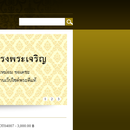
อง
1
2
3
DT04007
- 3,000.00 ฿