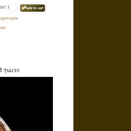
วน?
ียญพระพุทธ
แดง
ี รุ่นแรก