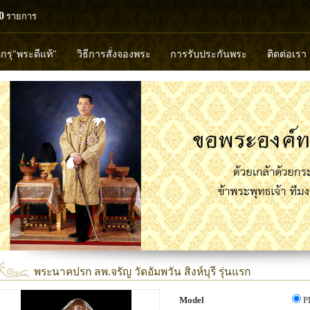
0
รายการ
ดกรุ"พระดีแท้"
วิธีการสั่งจองพระ
การรับประกันพระ
ติดต่อเรา
วงพ่อทวด
หลวงปู่ทิม
หลวงพ่อคูณ
หลวงพ่อมุ่ย
หลวงพ่อปล้
พุทธวิริยากร
พระนาคปรก ลพ.จรัญ วัดอัมพวัน สิงห์บุรี รุ่นแรก
Model
P