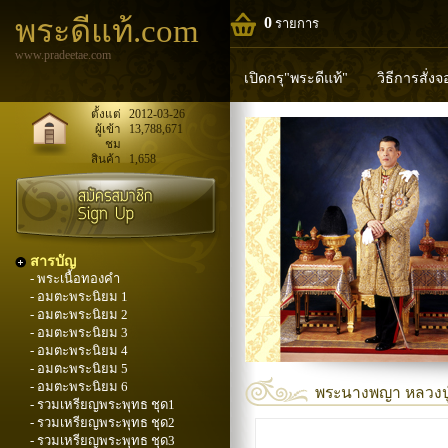
พระดีแท้.com
0
รายการ
www.pradeetae.com
เปิดกรุ"พระดีแท้"
วิธีการสั่ง
หลวงพ่อทวด
หลวงปู่ทิม
ห
ตั้งแต่
2012-03-26
ผู้เข้า
13,788,671
ชม
พระพุทธวิริยากร
สินค้า
1,658
สารบัญ
- พระเนื้อทองคำ
- อมตะพระนิยม 1
- อมตะพระนิยม 2
- อมตะพระนิยม 3
- อมตะพระนิยม 4
- อมตะพระนิยม 5
- อมตะพระนิยม 6
พระนางพญา หลวงปู่บุ
- รวมเหรียญพระพุทธ ชุด1
- รวมเหรียญพระพุทธ ชุด2
- รวมเหรียญพระพุทธ ชุด3