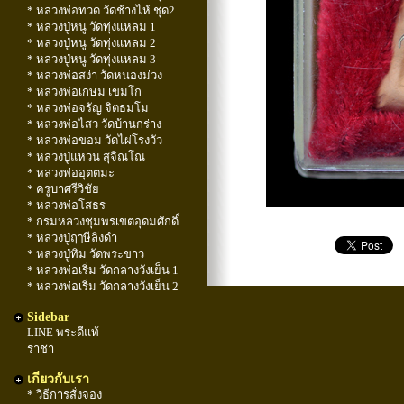
* หลวงพ่อทวด วัดช้างไห้ ชุด2
* หลวงปู่หนู วัดทุ่งแหลม 1
* หลวงปู่หนู วัดทุ่งแหลม 2
* หลวงปู่หนู วัดทุ่งแหลม 3
* หลวงพ่อสง่า วัดหนองม่วง
* หลวงพ่อเกษม เขมโก
* หลวงพ่อจรัญ จิตธมโม
* หลวงพ่อไสว วัดบ้านกร่าง
* หลวงพ่อขอม วัดไผ่โรงวัว
* หลวงปู่แหวน สุจิณโณ
* หลวงพ่ออุตตมะ
* ครูบาศรีวิชัย
* หลวงพ่อโสธร
* กรมหลวงชุมพรเขตอุดมศักดิ์
* หลวงปู่ฤๅษีลิงดำ
* หลวงปู่ทิม วัดพระขาว
* หลวงพ่อเริ่ม วัดกลางวังเย็น 1
* หลวงพ่อเริ่ม วัดกลางวังเย็น 2
Sidebar
LINE พระดีแท้
ราชา
เกี่ยวกับเรา
* วิธีการสั่งจอง