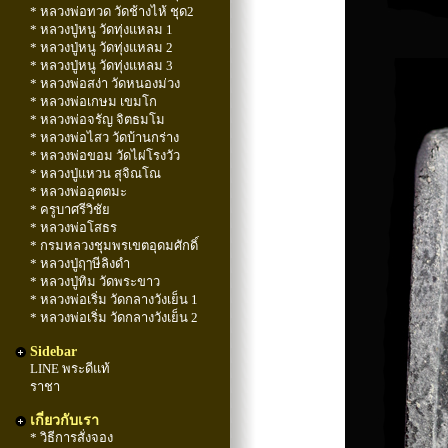
* หลวงพ่อทวด วัดช้างไห้ ชุด2
* หลวงปู่หนู วัดทุ่งแหลม 1
* หลวงปู่หนู วัดทุ่งแหลม 2
* หลวงปู่หนู วัดทุ่งแหลม 3
* หลวงพ่อสง่า วัดหนองม่วง
* หลวงพ่อเกษม เขมโก
* หลวงพ่อจรัญ จิตธมโม
* หลวงพ่อไสว วัดบ้านกร่าง
* หลวงพ่อขอม วัดไผ่โรงวัว
* หลวงปู่แหวน สุจิณโณ
* หลวงพ่ออุตตมะ
* ครูบาศรีวิชัย
* หลวงพ่อโสธร
* กรมหลวงชุมพรเขตอุดมศักดิ์
* หลวงปู่ฤๅษีลิงดำ
* หลวงปู่ทิม วัดพระขาว
* หลวงพ่อเริ่ม วัดกลางวังเย็น 1
* หลวงพ่อเริ่ม วัดกลางวังเย็น 2
Sidebar
LINE พระดีแท้
ราชา
เกี่ยวกับเรา
* วิธีการสั่งจอง