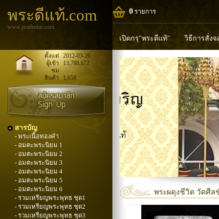
พระดีแท้.com
0
รายการ
www.pradeetae.com
เปิดกรุ"พระดีแท้"
วิธีการสั่ง
หลวงพ่อทวด
หลวงปู่ทิม
ห
ตั้งแต่
2012-03-26
ผู้เข้า
13,788,672
ชม
พระพุทธวิริยากร
สินค้า
1,658
สารบัญ
- พระเนื้อทองคำ
- อมตะพระนิยม 1
- อมตะพระนิยม 2
- อมตะพระนิยม 3
- อมตะพระนิยม 4
- อมตะพระนิยม 5
- อมตะพระนิยม 6
พระผดุงชีวิต วัดศีล
- รวมเหรียญพระพุทธ ชุด1
- รวมเหรียญพระพุทธ ชุด2
- รวมเหรียญพระพุทธ ชุด3