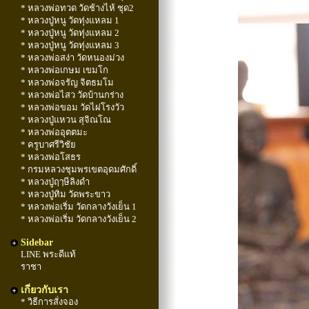
* หลวงพ่อทวด วัดช้างไห้ ชุด2
* หลวงปู่หนู วัดทุ่งแหลม 1
* หลวงปู่หนู วัดทุ่งแหลม 2
* หลวงปู่หนู วัดทุ่งแหลม 3
* หลวงพ่อสง่า วัดหนองม่วง
* หลวงพ่อเกษม เขมโก
* หลวงพ่อจรัญ จิตธมโม
* หลวงพ่อไสว วัดบ้านกร่าง
* หลวงพ่อขอม วัดไผ่โรงวัว
* หลวงปู่แหวน สุจิณโณ
* หลวงพ่ออุตตมะ
* ครูบาศรีวิชัย
* หลวงพ่อโสธร
* กรมหลวงชุมพรเขตอุดมศักดิ์
* หลวงปู่ฤๅษีลิงดำ
* หลวงปู่ทิม วัดพระขาว
* หลวงพ่อเริ่ม วัดกลางวังเย็น 1
* หลวงพ่อเริ่ม วัดกลางวังเย็น 2
Sidebar
LINE พระดีแท้
ราชา
เกี่ยวกับเรา
* วิธีการสั่งจอง