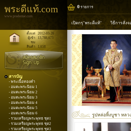
พระดีแท้.com
0
รายการ
www.pradeetae.com
เปิดกรุ"พระดีแท้"
วิธีการสั่ง
หลวงพ่อทวด
หลวงปู่ทิม
ห
ตั้งแต่
2012-03-26
ผู้เข้า
13,788,673
ชม
พระพุทธวิริยากร
สินค้า
1,658
สารบัญ
- พระเนื้อทองคำ
- อมตะพระนิยม 1
- อมตะพระนิยม 2
- อมตะพระนิยม 3
- อมตะพระนิยม 4
- อมตะพระนิยม 5
- อมตะพระนิยม 6
รูปหล่อหิ้งบูชา หลวง
- รวมเหรียญพระพุทธ ชุด1
- รวมเหรียญพระพุทธ ชุด2
- รวมเหรียญพระพุทธ ชุด3