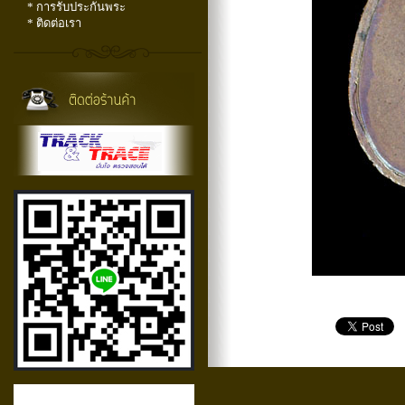
* การรับประกันพระ
* ติดต่อเรา