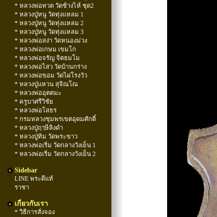
* หลวงพ่อทวด วัดช้างไห้ ชุด2
* หลวงปู่หนู วัดทุ่งแหลม 1
* หลวงปู่หนู วัดทุ่งแหลม 2
* หลวงปู่หนู วัดทุ่งแหลม 3
* หลวงพ่อสง่า วัดหนองม่วง
* หลวงพ่อเกษม เขมโก
* หลวงพ่อจรัญ จิตธมโม
* หลวงพ่อไสว วัดบ้านกร่าง
* หลวงพ่อขอม วัดไผ่โรงวัว
* หลวงปู่แหวน สุจิณโณ
* หลวงพ่ออุตตมะ
* ครูบาศรีวิชัย
* หลวงพ่อโสธร
* กรมหลวงชุมพรเขตอุดมศักดิ์
* หลวงปู่ฤๅษีลิงดำ
* หลวงปู่ทิม วัดพระขาว
* หลวงพ่อเริ่ม วัดกลางวังเย็น 1
* หลวงพ่อเริ่ม วัดกลางวังเย็น 2
Sidebar
LINE พระดีแท้
ราชา
เกี่ยวกับเรา
* วิธีการสั่งจอง