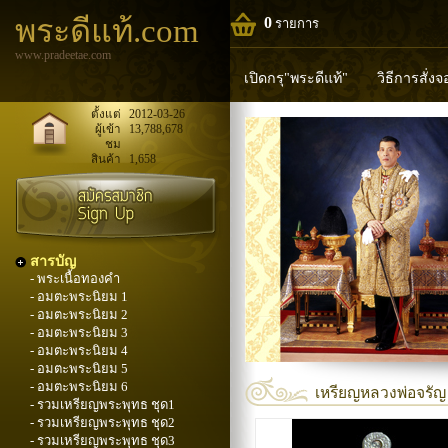
พระดีแท้.com
0
รายการ
www.pradeetae.com
เปิดกรุ"พระดีแท้"
วิธีการสั่ง
หลวงพ่อทวด
หลวงปู่ทิม
ห
ตั้งแต่
2012-03-26
ผู้เข้า
13,788,678
ชม
พระพุทธวิริยากร
สินค้า
1,658
สารบัญ
- พระเนื้อทองคำ
- อมตะพระนิยม 1
- อมตะพระนิยม 2
- อมตะพระนิยม 3
- อมตะพระนิยม 4
- อมตะพระนิยม 5
- อมตะพระนิยม 6
เหรียญหลวงพ่อจรัญ วั
- รวมเหรียญพระพุทธ ชุด1
- รวมเหรียญพระพุทธ ชุด2
- รวมเหรียญพระพุทธ ชุด3