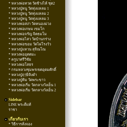
* หลวงพ่อทวด วัดช้างไห้ ชุด2
* หลวงปู่หนู วัดทุ่งแหลม 1
* หลวงปู่หนู วัดทุ่งแหลม 2
* หลวงปู่หนู วัดทุ่งแหลม 3
* หลวงพ่อสง่า วัดหนองม่วง
* หลวงพ่อเกษม เขมโก
* หลวงพ่อจรัญ จิตธมโม
* หลวงพ่อไสว วัดบ้านกร่าง
* หลวงพ่อขอม วัดไผ่โรงวัว
* หลวงปู่แหวน สุจิณโณ
* หลวงพ่ออุตตมะ
* ครูบาศรีวิชัย
* หลวงพ่อโสธร
* กรมหลวงชุมพรเขตอุดมศักดิ์
* หลวงปู่ฤๅษีลิงดำ
* หลวงปู่ทิม วัดพระขาว
* หลวงพ่อเริ่ม วัดกลางวังเย็น 1
* หลวงพ่อเริ่ม วัดกลางวังเย็น 2
Sidebar
LINE พระดีแท้
ราชา
เกี่ยวกับเรา
* วิธีการสั่งจอง