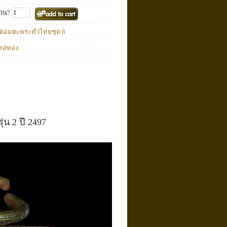
วน?
ดอมตะพระทั่วไทยชุด 6
หล่ทอง
่น 2 ปี 2497