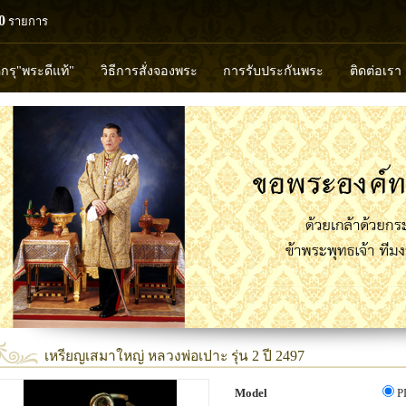
0
รายการ
ดกรุ"พระดีแท้"
วิธีการสั่งจองพระ
การรับประกันพระ
ติดต่อเรา
วงพ่อทวด
หลวงปู่ทิม
หลวงพ่อคูณ
หลวงพ่อมุ่ย
หลวงพ่อปล้
พุทธวิริยากร
เหรียญเสมาใหญ่ หลวงพ่อเปาะ รุ่น 2 ปี 2497
Model
P