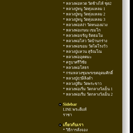
* หลวงพ่อทวด วัดช้างไห้ ชุด2
* หลวงปู่หนู วัดทุ่งแหลม 1
* หลวงปู่หนู วัดทุ่งแหลม 2
* หลวงปู่หนู วัดทุ่งแหลม 3
* หลวงพ่อสง่า วัดหนองม่วง
* หลวงพ่อเกษม เขมโก
* หลวงพ่อจรัญ จิตธมโม
* หลวงพ่อไสว วัดบ้านกร่าง
* หลวงพ่อขอม วัดไผ่โรงวัว
* หลวงปู่แหวน สุจิณโณ
* หลวงพ่ออุตตมะ
* ครูบาศรีวิชัย
* หลวงพ่อโสธร
* กรมหลวงชุมพรเขตอุดมศักดิ์
* หลวงปู่ฤๅษีลิงดำ
* หลวงปู่ทิม วัดพระขาว
* หลวงพ่อเริ่ม วัดกลางวังเย็น 1
* หลวงพ่อเริ่ม วัดกลางวังเย็น 2
Sidebar
LINE พระดีแท้
ราชา
เกี่ยวกับเรา
* วิธีการสั่งจอง