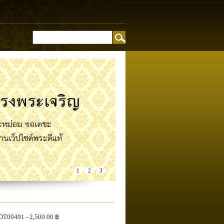
อง
1
2
3
DT00491
- 2,500.00 ฿