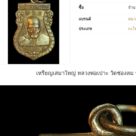
ซื้อ
จำน
แบรนด์
หมว
ประเภท
กะไ
เหรียญเสมาใหญ่ หลวงพ่อเปาะ วัดช่องลม รุ