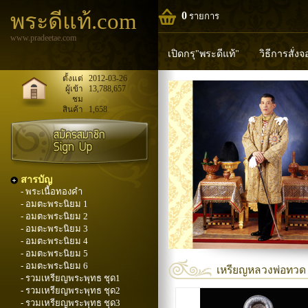
พระดีแท้.com
0
รายการ
www.pradeetae.com
เปิดกรุ"พระดีแท้"
วิธีการสั่ง
หลวงพ่อทวด
หลวงปู่ทิม
ห
ตั้งแต่
2012-03-26
ผู้เข้า
13,788,657
ชม
พระพุทธวิริยากร
สินค้า
1,658
สารบัญ
- พระเนื้อทองคำ
- อมตะพระนิยม 1
- อมตะพระนิยม 2
- อมตะพระนิยม 3
- อมตะพระนิยม 4
- อมตะพระนิยม 5
- อมตะพระนิยม 6
เหรียญหลวงพ่อทวด พ
- รวมเหรียญพระพุทธ ชุด1
- รวมเหรียญพระพุทธ ชุด2
- รวมเหรียญพระพุทธ ชุด3