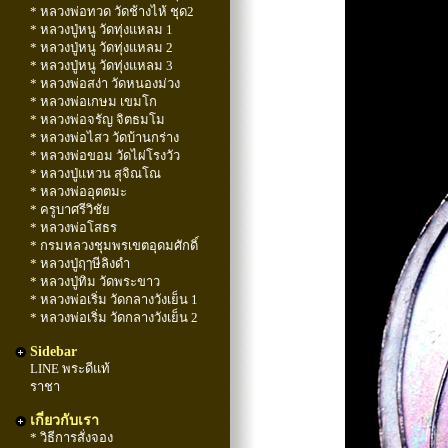
* หลวงพ่อทวด วัดช้างไห้ ชุด2
* หลวงปู่หนู วัดทุ่งแหลม 1
* หลวงปู่หนู วัดทุ่งแหลม 2
* หลวงปู่หนู วัดทุ่งแหลม 3
* หลวงพ่อสง่า วัดหนองม่วง
* หลวงพ่อเกษม เขมโก
* หลวงพ่อจรัญ จิตธมโม
* หลวงพ่อไสว วัดบ้านกร่าง
* หลวงพ่อขอม วัดไผ่โรงวัว
* หลวงปู่แหวน สุจิณโณ
* หลวงพ่ออุตตมะ
* ครูบาศรีวิชัย
* หลวงพ่อโสธร
* กรมหลวงชุมพรเขตอุดมศักดิ์
* หลวงปู่ฤๅษีลิงดำ
* หลวงปู่ทิม วัดพระขาว
* หลวงพ่อเริ่ม วัดกลางวังเย็น 1
* หลวงพ่อเริ่ม วัดกลางวังเย็น 2
Sidebar
LINE พระดีแท้
ราชา
เกี่ยวกับเรา
* วิธีการสั่งจอง