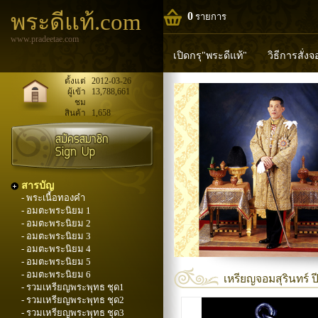
พระดีแท้.com
0
รายการ
www.pradeetae.com
เปิดกรุ"พระดีแท้"
วิธีการสั่ง
หลวงพ่อทวด
หลวงปู่ทิม
ห
ตั้งแต่
2012-03-26
ผู้เข้า
13,788,661
ชม
พระพุทธวิริยากร
สินค้า
1,658
สารบัญ
- พระเนื้อทองคำ
- อมตะพระนิยม 1
- อมตะพระนิยม 2
- อมตะพระนิยม 3
- อมตะพระนิยม 4
- อมตะพระนิยม 5
- อมตะพระนิยม 6
เหรียญจอมสุรินทร์ ป
- รวมเหรียญพระพุทธ ชุด1
- รวมเหรียญพระพุทธ ชุด2
- รวมเหรียญพระพุทธ ชุด3