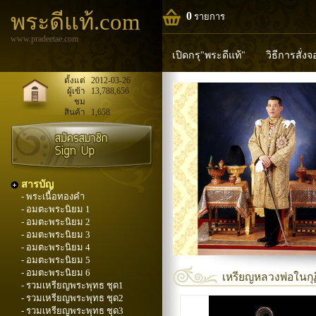
พระดีแท้.com
0
รายการ
www.pradeetae.com
เปิดกรุ"พระดีแท้"
วิธีการสั่ง
หลวงพ่อทวด
หลวงปู่ทิม
ห
ตั้งแต่
2012-03-26
ผู้เข้า
13,788,656
ชม
พระพุทธวิริยากร
สินค้า
1,658
สารบัญ
- พระเนื้อทองคำ
- อมตะพระนิยม 1
- อมตะพระนิยม 2
- อมตะพระนิยม 3
- อมตะพระนิยม 4
- อมตะพระนิยม 5
- อมตะพระนิยม 6
เหรียญหลวงพ่อในกุฏิ
- รวมเหรียญพระพุทธ ชุด1
- รวมเหรียญพระพุทธ ชุด2
- รวมเหรียญพระพุทธ ชุด3