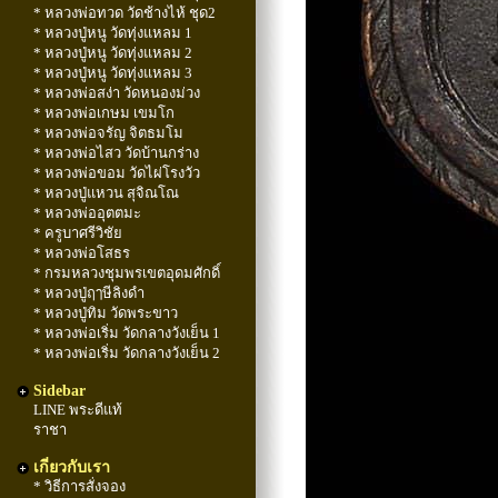
* หลวงพ่อทวด วัดช้างไห้ ชุด2
* หลวงปู่หนู วัดทุ่งแหลม 1
* หลวงปู่หนู วัดทุ่งแหลม 2
* หลวงปู่หนู วัดทุ่งแหลม 3
* หลวงพ่อสง่า วัดหนองม่วง
* หลวงพ่อเกษม เขมโก
* หลวงพ่อจรัญ จิตธมโม
* หลวงพ่อไสว วัดบ้านกร่าง
* หลวงพ่อขอม วัดไผ่โรงวัว
* หลวงปู่แหวน สุจิณโณ
* หลวงพ่ออุตตมะ
* ครูบาศรีวิชัย
* หลวงพ่อโสธร
* กรมหลวงชุมพรเขตอุดมศักดิ์
* หลวงปู่ฤๅษีลิงดำ
* หลวงปู่ทิม วัดพระขาว
* หลวงพ่อเริ่ม วัดกลางวังเย็น 1
* หลวงพ่อเริ่ม วัดกลางวังเย็น 2
Sidebar
LINE พระดีแท้
ราชา
เกี่ยวกับเรา
* วิธีการสั่งจอง