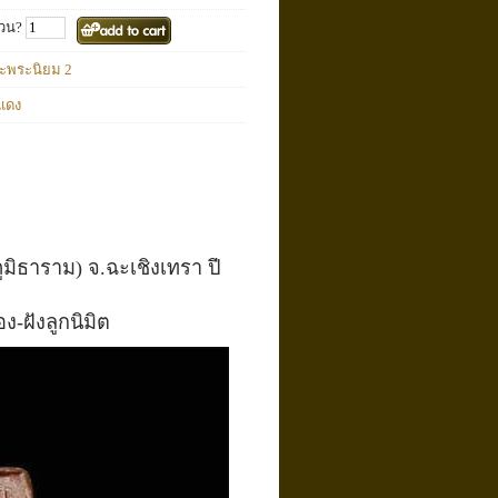
วน?
ะพระนิยม 2
แดง
มิธาราม) จ.ฉะเชิงเทรา ปี
ง-ฝังลูกนิมิต