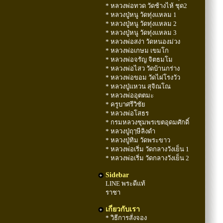
* หลวงพ่อทวด วัดช้างไห้ ชุด2
* หลวงปู่หนู วัดทุ่งแหลม 1
* หลวงปู่หนู วัดทุ่งแหลม 2
* หลวงปู่หนู วัดทุ่งแหลม 3
* หลวงพ่อสง่า วัดหนองม่วง
* หลวงพ่อเกษม เขมโก
* หลวงพ่อจรัญ จิตธมโม
* หลวงพ่อไสว วัดบ้านกร่าง
* หลวงพ่อขอม วัดไผ่โรงวัว
* หลวงปู่แหวน สุจิณโณ
* หลวงพ่ออุตตมะ
* ครูบาศรีวิชัย
* หลวงพ่อโสธร
* กรมหลวงชุมพรเขตอุดมศักดิ์
* หลวงปู่ฤๅษีลิงดำ
* หลวงปู่ทิม วัดพระขาว
* หลวงพ่อเริ่ม วัดกลางวังเย็น 1
* หลวงพ่อเริ่ม วัดกลางวังเย็น 2
Sidebar
LINE พระดีแท้
ราชา
เกี่ยวกับเรา
* วิธีการสั่งจอง