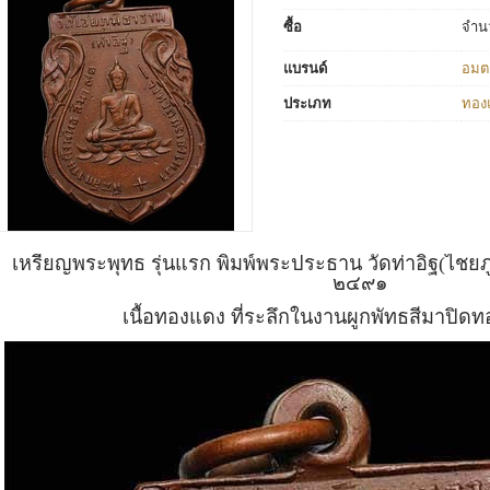
ซื้อ
จำน
แบรนด์
อมต
ประเภท
ทอง
เหรียญพระพุทธ รุ่นแรก พิมพ์พระประธาน วัดท่าอิฐ(ไชยภู
๒๔๙๑
เนื้อทองแดง ที่ระลึกในงานผูกพัทธสีมาปิดทอ