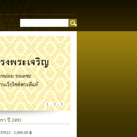
อง
1
2
3
รา ปี 2491
DT922
- 5,000.00 ฿