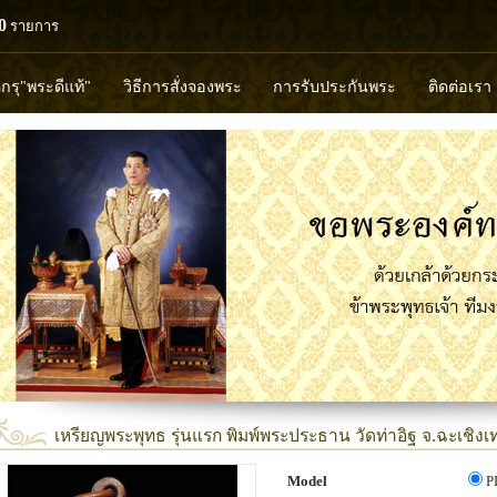
0
รายการ
ดกรุ"พระดีแท้"
วิธีการสั่งจองพระ
การรับประกันพระ
ติดต่อเรา
วงพ่อทวด
หลวงปู่ทิม
หลวงพ่อคูณ
หลวงพ่อมุ่ย
หลวงพ่อปล้
พุทธวิริยากร
เหรียญพระพุทธ รุ่นแรก พิมพ์พระประธาน วัดท่าอิฐ จ.ฉะเชิงเท
Model
P