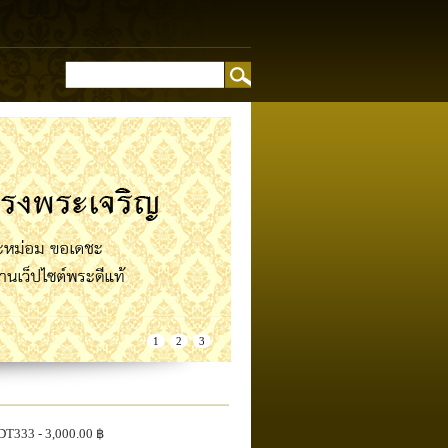
อง
1
2
3
DT333
- 3,000.00 ฿