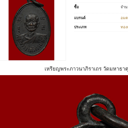
ซื้อ
จำน
แบรนด์
อมต
ประเภท
ทอง
เหรียญพระภาวนาภิราเถร วัดมหาธาตุ