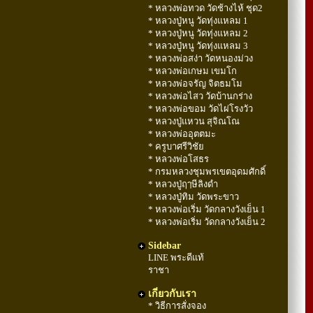
* หลวงพ่อทวด วัดช้างไห้ ชุด2
* หลวงปู่หนู วัดทุ่งแหลม 1
* หลวงปู่หนู วัดทุ่งแหลม 2
* หลวงปู่หนู วัดทุ่งแหลม 3
* หลวงพ่อสง่า วัดหนองม่วง
* หลวงพ่อเกษม เขมโก
* หลวงพ่อจรัญ จิตธมโม
* หลวงพ่อไสว วัดบ้านกร่าง
* หลวงพ่อขอม วัดไผ่โรงวัว
* หลวงปู่แหวน สุจิณโณ
* หลวงพ่ออุตตมะ
* ครูบาศรีวิชัย
* หลวงพ่อโสธร
* กรมหลวงชุมพรเขตอุดมศักดิ์
* หลวงปู่ฤๅษีลิงดำ
* หลวงปู่ทิม วัดพระขาว
* หลวงพ่อเริ่ม วัดกลางวังเย็น 1
* หลวงพ่อเริ่ม วัดกลางวังเย็น 2
Sidebar
LINE พระดีแท้
ราชา
เกี่ยวกับเรา
* วิธีการสั่งจอง