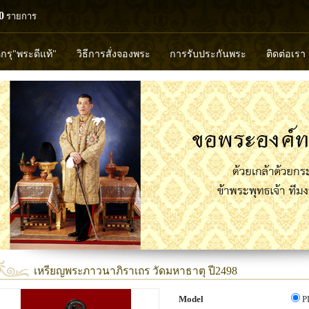
0
รายการ
ดกรุ"พระดีแท้"
วิธีการสั่งจองพระ
การรับประกันพระ
ติดต่อเรา
วงพ่อทวด
หลวงปู่ทิม
หลวงพ่อคูณ
หลวงพ่อมุ่ย
หลวงพ่อปล้
พุทธวิริยากร
เหรียญพระภาวนาภิราเถร วัดมหาธาตุ ปี2498
Model
P