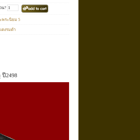
วน?
ะพระนิยม 5
แดงรมดำ
 ปี2498