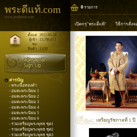
พระดีแท้.com
0
รายการ
www.pradeetae.com
เปิดกรุ"พระดีแท้"
วิธีการสั่ง
หลวงพ่อทวด
หลวงปู่ทิม
ห
ตั้งแต่
2012-03-26
ผู้เข้า
13,788,672
ชม
พระพุทธวิริยากร
สินค้า
1,658
สารบัญ
- พระเนื้อทองคำ
- อมตะพระนิยม 1
- อมตะพระนิยม 2
- อมตะพระนิยม 3
- อมตะพระนิยม 4
- อมตะพระนิยม 5
- อมตะพระนิยม 6
เหรียญรัชกาลที่ 1 ปี
- รวมเหรียญพระพุทธ ชุด1
- รวมเหรียญพระพุทธ ชุด2
- รวมเหรียญพระพุทธ ชุด3