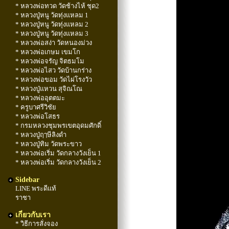
* หลวงพ่อทวด วัดช้างไห้ ชุด2
* หลวงปู่หนู วัดทุ่งแหลม 1
* หลวงปู่หนู วัดทุ่งแหลม 2
* หลวงปู่หนู วัดทุ่งแหลม 3
* หลวงพ่อสง่า วัดหนองม่วง
* หลวงพ่อเกษม เขมโก
* หลวงพ่อจรัญ จิตธมโม
* หลวงพ่อไสว วัดบ้านกร่าง
* หลวงพ่อขอม วัดไผ่โรงวัว
* หลวงปู่แหวน สุจิณโณ
* หลวงพ่ออุตตมะ
* ครูบาศรีวิชัย
* หลวงพ่อโสธร
* กรมหลวงชุมพรเขตอุดมศักดิ์
* หลวงปู่ฤๅษีลิงดำ
* หลวงปู่ทิม วัดพระขาว
* หลวงพ่อเริ่ม วัดกลางวังเย็น 1
* หลวงพ่อเริ่ม วัดกลางวังเย็น 2
Sidebar
LINE พระดีแท้
ราชา
เกี่ยวกับเรา
* วิธีการสั่งจอง