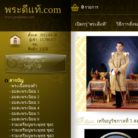
พระดีแท้.com
0
รายการ
www.pradeetae.com
เปิดกรุ"พระดีแท้"
วิธีการสั่ง
หลวงพ่อทวด
หลวงปู่ทิม
ห
ตั้งแต่
2012-03-26
ผู้เข้า
13,788,672
ชม
พระพุทธวิริยากร
สินค้า
1,658
สารบัญ
- พระเนื้อทองคำ
- อมตะพระนิยม 1
- อมตะพระนิยม 2
- อมตะพระนิยม 3
- อมตะพระนิยม 4
- อมตะพระนิยม 5
- อมตะพระนิยม 6
เหรียญรัชกาลที่ 5 
- รวมเหรียญพระพุทธ ชุด1
- รวมเหรียญพระพุทธ ชุด2
- รวมเหรียญพระพุทธ ชุด3