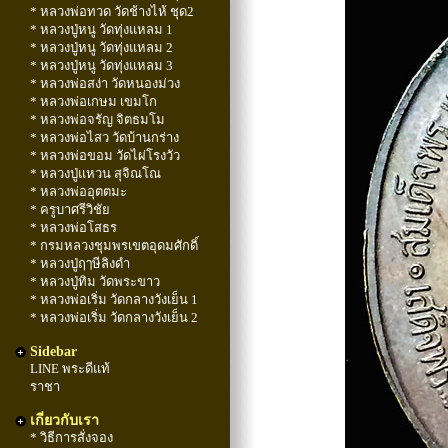
* หลวงพ่อทวด วัดช้างไห้ ชุด2
* หลวงปู่หนู วัดทุ่งแหลม 1
* หลวงปู่หนู วัดทุ่งแหลม 2
* หลวงปู่หนู วัดทุ่งแหลม 3
* หลวงพ่อสง่า วัดหนองม่วง
* หลวงพ่อเกษม เขมโก
* หลวงพ่อจรัญ จิตธมโม
* หลวงพ่อไสว วัดบ้านกร่าง
* หลวงพ่อขอม วัดไผ่โรงวัว
* หลวงปู่แหวน สุจิณโณ
* หลวงพ่ออุตตมะ
* ครูบาศรีวิชัย
* หลวงพ่อโสธร
* กรมหลวงชุมพรเขตอุดมศักดิ์
* หลวงปู่ฤๅษีลิงดำ
* หลวงปู่ทิม วัดพระขาว
* หลวงพ่อเริ่ม วัดกลางวังเย็น 1
* หลวงพ่อเริ่ม วัดกลางวังเย็น 2
Sidebar
LINE พระดีแท้
ราชา
เกี่ยวกับเรา
* วิธีการสั่งจอง