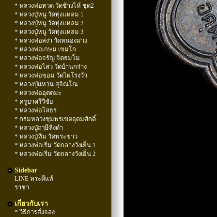
* หลวงพ่อทวด วัดช้างไห้ ชุด2
* หลวงปู่หนู วัดทุ่งแหลม 1
* หลวงปู่หนู วัดทุ่งแหลม 2
* หลวงปู่หนู วัดทุ่งแหลม 3
* หลวงพ่อสง่า วัดหนองม่วง
* หลวงพ่อเกษม เขมโก
* หลวงพ่อจรัญ จิตธมโม
* หลวงพ่อไสว วัดบ้านกร่าง
* หลวงพ่อขอม วัดไผ่โรงวัว
* หลวงปู่แหวน สุจิณโณ
* หลวงพ่ออุตตมะ
* ครูบาศรีวิชัย
* หลวงพ่อโสธร
* กรมหลวงชุมพรเขตอุดมศักดิ์
* หลวงปู่ฤๅษีลิงดำ
* หลวงปู่ทิม วัดพระขาว
* หลวงพ่อเริ่ม วัดกลางวังเย็น 1
* หลวงพ่อเริ่ม วัดกลางวังเย็น 2
Sidebar
LINE พระดีแท้
ราชา
เกี่ยวกับเรา
* วิธีการสั่งจอง