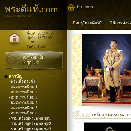
พระดีแท้.com
0
รายการ
www.pradeetae.com
เปิดกรุ"พระดีแท้"
วิธีการสั่ง
หลวงพ่อทวด
หลวงปู่ทิม
ห
ตั้งแต่
2012-03-26
ผู้เข้า
13,788,659
ชม
พระพุทธวิริยากร
สินค้า
1,658
สารบัญ
- พระเนื้อทองคำ
- อมตะพระนิยม 1
- อมตะพระนิยม 2
- อมตะพระนิยม 3
- อมตะพระนิยม 4
- อมตะพระนิยม 5
- อมตะพระนิยม 6
เหรียญรุ่นแรก หลวงพ
- รวมเหรียญพระพุทธ ชุด1
- รวมเหรียญพระพุทธ ชุด2
- รวมเหรียญพระพุทธ ชุด3