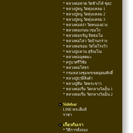
* หลวงพ่อทวด วัดช้างไห้ ชุด2
* หลวงปู่หนู วัดทุ่งแหลม 1
* หลวงปู่หนู วัดทุ่งแหลม 2
* หลวงปู่หนู วัดทุ่งแหลม 3
* หลวงพ่อสง่า วัดหนองม่วง
* หลวงพ่อเกษม เขมโก
* หลวงพ่อจรัญ จิตธมโม
* หลวงพ่อไสว วัดบ้านกร่าง
* หลวงพ่อขอม วัดไผ่โรงวัว
* หลวงปู่แหวน สุจิณโณ
* หลวงพ่ออุตตมะ
* ครูบาศรีวิชัย
* หลวงพ่อโสธร
* กรมหลวงชุมพรเขตอุดมศักดิ์
* หลวงปู่ฤๅษีลิงดำ
* หลวงปู่ทิม วัดพระขาว
* หลวงพ่อเริ่ม วัดกลางวังเย็น 1
* หลวงพ่อเริ่ม วัดกลางวังเย็น 2
Sidebar
LINE พระดีแท้
ราชา
เกี่ยวกับเรา
* วิธีการสั่งจอง