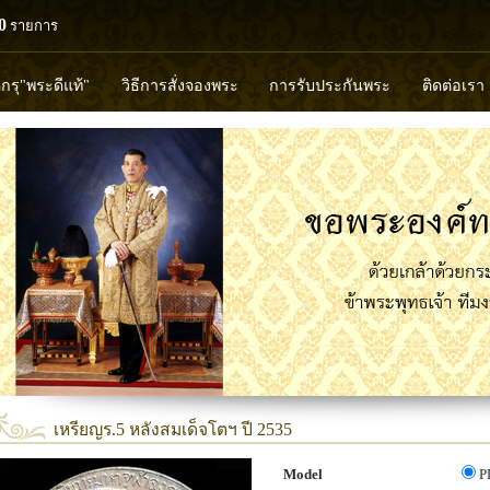
0
รายการ
ดกรุ"พระดีแท้"
วิธีการสั่งจองพระ
การรับประกันพระ
ติดต่อเรา
วงพ่อทวด
หลวงปู่ทิม
หลวงพ่อคูณ
หลวงพ่อมุ่ย
หลวงพ่อปล้
พุทธวิริยากร
เหรียญร.5 หลังสมเด็จโตฯ ปี 2535
Model
P