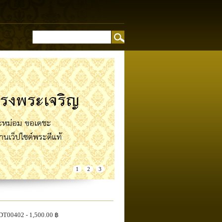
อง
1
2
3
DT00402
- 1,500.00 ฿