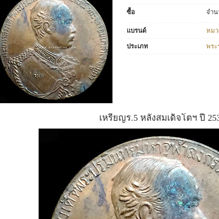
ซื้อ
จำน
แบรนด์
หมว
ประเภท
พระ
เหรียญร.5 หลังสมเด็จโตฯ ปี 25