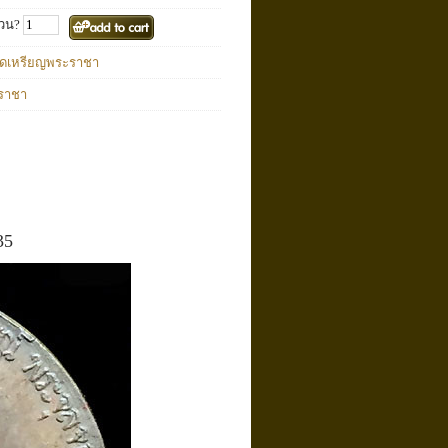
วน?
ดเหรียญพระราชา
ราชา
35