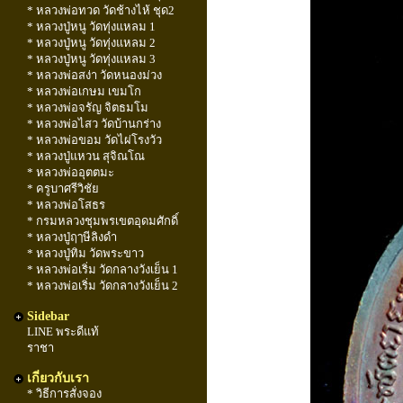
* หลวงพ่อทวด วัดช้างไห้ ชุด2
* หลวงปู่หนู วัดทุ่งแหลม 1
* หลวงปู่หนู วัดทุ่งแหลม 2
* หลวงปู่หนู วัดทุ่งแหลม 3
* หลวงพ่อสง่า วัดหนองม่วง
* หลวงพ่อเกษม เขมโก
* หลวงพ่อจรัญ จิตธมโม
* หลวงพ่อไสว วัดบ้านกร่าง
* หลวงพ่อขอม วัดไผ่โรงวัว
* หลวงปู่แหวน สุจิณโณ
* หลวงพ่ออุตตมะ
* ครูบาศรีวิชัย
* หลวงพ่อโสธร
* กรมหลวงชุมพรเขตอุดมศักดิ์
* หลวงปู่ฤๅษีลิงดำ
* หลวงปู่ทิม วัดพระขาว
* หลวงพ่อเริ่ม วัดกลางวังเย็น 1
* หลวงพ่อเริ่ม วัดกลางวังเย็น 2
Sidebar
LINE พระดีแท้
ราชา
เกี่ยวกับเรา
* วิธีการสั่งจอง