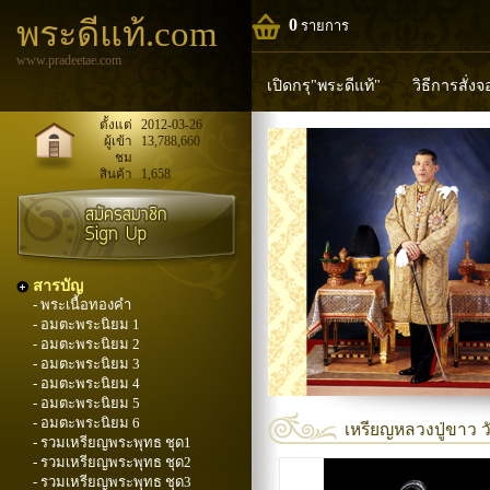
พระดีแท้.com
0
รายการ
www.pradeetae.com
เปิดกรุ"พระดีแท้"
วิธีการสั่ง
หลวงพ่อทวด
หลวงปู่ทิม
ห
ตั้งแต่
2012-03-26
ผู้เข้า
13,788,660
ชม
พระพุทธวิริยากร
สินค้า
1,658
สารบัญ
- พระเนื้อทองคำ
- อมตะพระนิยม 1
- อมตะพระนิยม 2
- อมตะพระนิยม 3
- อมตะพระนิยม 4
- อมตะพระนิยม 5
- อมตะพระนิยม 6
เหรียญหลวงปู่ขาว 
- รวมเหรียญพระพุทธ ชุด1
- รวมเหรียญพระพุทธ ชุด2
- รวมเหรียญพระพุทธ ชุด3