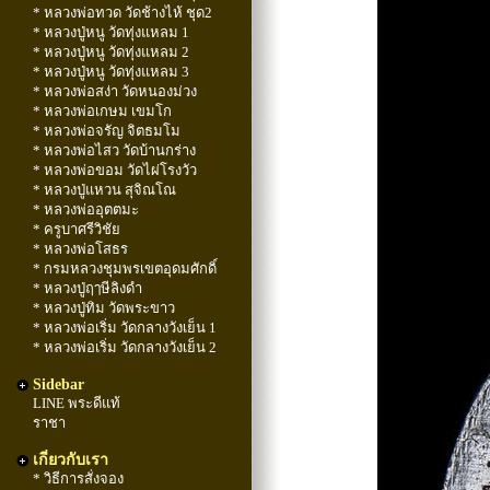
* หลวงพ่อทวด วัดช้างไห้ ชุด2
* หลวงปู่หนู วัดทุ่งแหลม 1
* หลวงปู่หนู วัดทุ่งแหลม 2
* หลวงปู่หนู วัดทุ่งแหลม 3
* หลวงพ่อสง่า วัดหนองม่วง
* หลวงพ่อเกษม เขมโก
* หลวงพ่อจรัญ จิตธมโม
* หลวงพ่อไสว วัดบ้านกร่าง
* หลวงพ่อขอม วัดไผ่โรงวัว
* หลวงปู่แหวน สุจิณโณ
* หลวงพ่ออุตตมะ
* ครูบาศรีวิชัย
* หลวงพ่อโสธร
* กรมหลวงชุมพรเขตอุดมศักดิ์
* หลวงปู่ฤๅษีลิงดำ
* หลวงปู่ทิม วัดพระขาว
* หลวงพ่อเริ่ม วัดกลางวังเย็น 1
* หลวงพ่อเริ่ม วัดกลางวังเย็น 2
Sidebar
LINE พระดีแท้
ราชา
เกี่ยวกับเรา
* วิธีการสั่งจอง