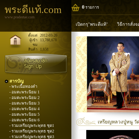
พระดีแท้.com
0
รายการ
www.pradeetae.com
เปิดกรุ"พระดีแท้"
วิธีการสั่ง
หลวงพ่อทวด
หลวงปู่ทิม
ห
ตั้งแต่
2012-03-26
ผู้เข้า
13,788,678
ชม
พระพุทธวิริยากร
สินค้า
1,658
สารบัญ
- พระเนื้อทองคำ
- อมตะพระนิยม 1
- อมตะพระนิยม 2
- อมตะพระนิยม 3
- อมตะพระนิยม 4
- อมตะพระนิยม 5
- อมตะพระนิยม 6
เหรียญหลวงปู่หนู วั
- รวมเหรียญพระพุทธ ชุด1
- รวมเหรียญพระพุทธ ชุด2
- รวมเหรียญพระพุทธ ชุด3