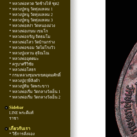
* หลวงพ่อทวด วัดช้างไห้ ชุด2
* หลวงปู่หนู วัดทุ่งแหลม 1
* หลวงปู่หนู วัดทุ่งแหลม 2
* หลวงปู่หนู วัดทุ่งแหลม 3
* หลวงพ่อสง่า วัดหนองม่วง
* หลวงพ่อเกษม เขมโก
* หลวงพ่อจรัญ จิตธมโม
* หลวงพ่อไสว วัดบ้านกร่าง
* หลวงพ่อขอม วัดไผ่โรงวัว
* หลวงปู่แหวน สุจิณโณ
* หลวงพ่ออุตตมะ
* ครูบาศรีวิชัย
* หลวงพ่อโสธร
* กรมหลวงชุมพรเขตอุดมศักดิ์
* หลวงปู่ฤๅษีลิงดำ
* หลวงปู่ทิม วัดพระขาว
* หลวงพ่อเริ่ม วัดกลางวังเย็น 1
* หลวงพ่อเริ่ม วัดกลางวังเย็น 2
Sidebar
LINE พระดีแท้
ราชา
เกี่ยวกับเรา
* วิธีการสั่งจอง