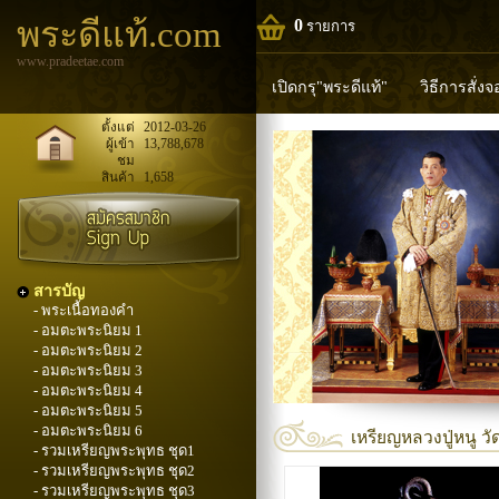
พระดีแท้.com
0
รายการ
www.pradeetae.com
เปิดกรุ"พระดีแท้"
วิธีการสั่ง
หลวงพ่อทวด
หลวงปู่ทิม
ห
ตั้งแต่
2012-03-26
ผู้เข้า
13,788,678
ชม
พระพุทธวิริยากร
สินค้า
1,658
สารบัญ
- พระเนื้อทองคำ
- อมตะพระนิยม 1
- อมตะพระนิยม 2
- อมตะพระนิยม 3
- อมตะพระนิยม 4
- อมตะพระนิยม 5
- อมตะพระนิยม 6
เหรียญหลวงปู่หนู วัด
- รวมเหรียญพระพุทธ ชุด1
- รวมเหรียญพระพุทธ ชุด2
- รวมเหรียญพระพุทธ ชุด3