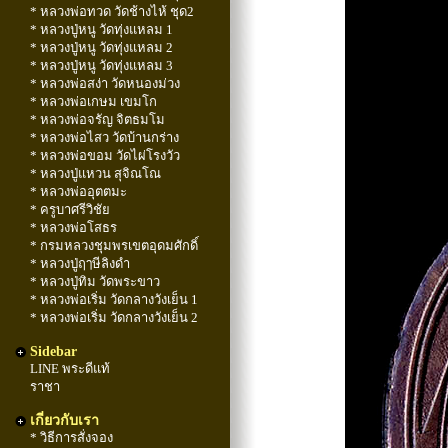
* หลวงพ่อทวด วัดช้างไห้ ชุด2
* หลวงปู่หนู วัดทุ่งแหลม 1
* หลวงปู่หนู วัดทุ่งแหลม 2
* หลวงปู่หนู วัดทุ่งแหลม 3
* หลวงพ่อสง่า วัดหนองม่วง
* หลวงพ่อเกษม เขมโก
* หลวงพ่อจรัญ จิตธมโม
* หลวงพ่อไสว วัดบ้านกร่าง
* หลวงพ่อขอม วัดไผ่โรงวัว
* หลวงปู่แหวน สุจิณโณ
* หลวงพ่ออุตตมะ
* ครูบาศรีวิชัย
* หลวงพ่อโสธร
* กรมหลวงชุมพรเขตอุดมศักดิ์
* หลวงปู่ฤๅษีลิงดำ
* หลวงปู่ทิม วัดพระขาว
* หลวงพ่อเริ่ม วัดกลางวังเย็น 1
* หลวงพ่อเริ่ม วัดกลางวังเย็น 2
Sidebar
LINE พระดีแท้
ราชา
เกี่ยวกับเรา
* วิธีการสั่งจอง