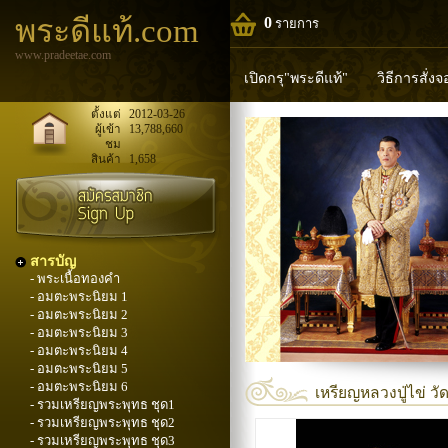
พระดีแท้.com
0
รายการ
www.pradeetae.com
เปิดกรุ"พระดีแท้"
วิธีการสั่ง
หลวงพ่อทวด
หลวงปู่ทิม
ห
ตั้งแต่
2012-03-26
ผู้เข้า
13,788,660
ชม
พระพุทธวิริยากร
สินค้า
1,658
สารบัญ
- พระเนื้อทองคำ
- อมตะพระนิยม 1
- อมตะพระนิยม 2
- อมตะพระนิยม 3
- อมตะพระนิยม 4
- อมตะพระนิยม 5
- อมตะพระนิยม 6
เหรียญหลวงปู่ไข่ วัด
- รวมเหรียญพระพุทธ ชุด1
- รวมเหรียญพระพุทธ ชุด2
- รวมเหรียญพระพุทธ ชุด3