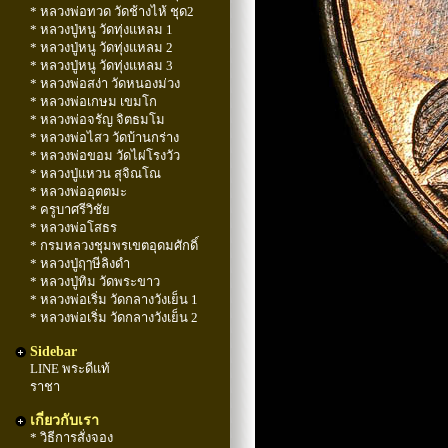
* หลวงพ่อทวด วัดช้างไห้ ชุด2
* หลวงปู่หนู วัดทุ่งแหลม 1
* หลวงปู่หนู วัดทุ่งแหลม 2
* หลวงปู่หนู วัดทุ่งแหลม 3
* หลวงพ่อสง่า วัดหนองม่วง
* หลวงพ่อเกษม เขมโก
* หลวงพ่อจรัญ จิตธมโม
* หลวงพ่อไสว วัดบ้านกร่าง
* หลวงพ่อขอม วัดไผ่โรงวัว
* หลวงปู่แหวน สุจิณโณ
* หลวงพ่ออุตตมะ
* ครูบาศรีวิชัย
* หลวงพ่อโสธร
* กรมหลวงชุมพรเขตอุดมศักดิ์
* หลวงปู่ฤๅษีลิงดำ
* หลวงปู่ทิม วัดพระขาว
* หลวงพ่อเริ่ม วัดกลางวังเย็น 1
* หลวงพ่อเริ่ม วัดกลางวังเย็น 2
Sidebar
LINE พระดีแท้
ราชา
เกี่ยวกับเรา
* วิธีการสั่งจอง