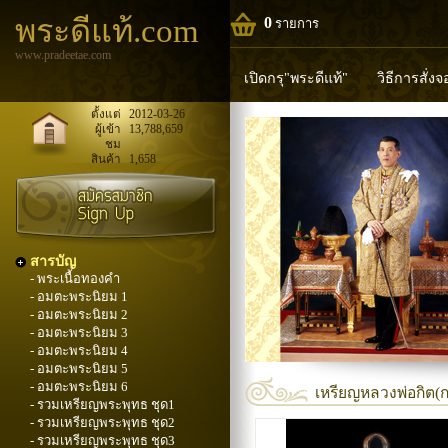
พระดีแท้.com
0
รายการ
www.pradeetae.com
เปิดกรุ"พระดีแท้"
วิธีการสั่ง
หลวงพ่อทวด
หลวงปู่ทิม
ห
ตั้งแต่
2012-03-26
ผู้เข้า
13,788,659
ชม
พระพุทธวิริยากร
สินค้า
1,658
สารบัญ
- พระเนื้อทองคำ
- อมตะพระนิยม 1
- อมตะพระนิยม 2
- อมตะพระนิยม 3
- อมตะพระนิยม 4
- อมตะพระนิยม 5
- อมตะพระนิยม 6
เหรียญหลวงพ่อกิต(กฤ
- รวมเหรียญพระพุทธ ชุด1
- รวมเหรียญพระพุทธ ชุด2
- รวมเหรียญพระพุทธ ชุด3