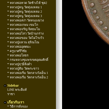
* หลวงพ่อทวด วัดช้างไห้ ชุด2
* หลวงปู่หนู วัดทุ่งแหลม 1
* หลวงปู่หนู วัดทุ่งแหลม 2
* หลวงปู่หนู วัดทุ่งแหลม 3
* หลวงพ่อสง่า วัดหนองม่วง
* หลวงพ่อเกษม เขมโก
* หลวงพ่อจรัญ จิตธมโม
* หลวงพ่อไสว วัดบ้านกร่าง
* หลวงพ่อขอม วัดไผ่โรงวัว
* หลวงปู่แหวน สุจิณโณ
* หลวงพ่ออุตตมะ
* ครูบาศรีวิชัย
* หลวงพ่อโสธร
* กรมหลวงชุมพรเขตอุดมศักดิ์
* หลวงปู่ฤๅษีลิงดำ
* หลวงปู่ทิม วัดพระขาว
* หลวงพ่อเริ่ม วัดกลางวังเย็น 1
* หลวงพ่อเริ่ม วัดกลางวังเย็น 2
Sidebar
LINE พระดีแท้
ราชา
เกี่ยวกับเรา
* วิธีการสั่งจอง