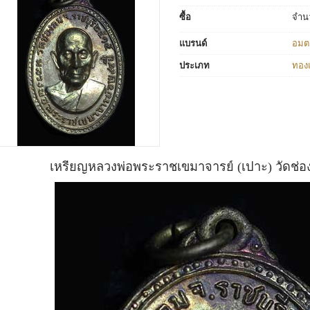
ซื้อ
จำน
แบรนด์
อมต
ประเภท
ทอง
เหรียญหลวงพ่อพระราชเขมาจารย์ (เปาะ) วัดช่อง