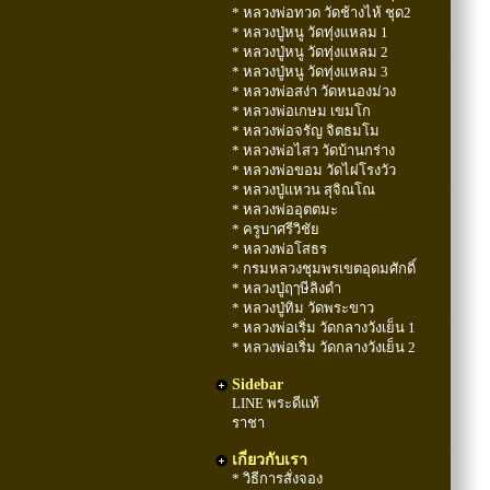
* หลวงพ่อทวด วัดช้างไห้ ชุด2
* หลวงปู่หนู วัดทุ่งแหลม 1
* หลวงปู่หนู วัดทุ่งแหลม 2
* หลวงปู่หนู วัดทุ่งแหลม 3
* หลวงพ่อสง่า วัดหนองม่วง
* หลวงพ่อเกษม เขมโก
* หลวงพ่อจรัญ จิตธมโม
* หลวงพ่อไสว วัดบ้านกร่าง
* หลวงพ่อขอม วัดไผ่โรงวัว
* หลวงปู่แหวน สุจิณโณ
* หลวงพ่ออุตตมะ
* ครูบาศรีวิชัย
* หลวงพ่อโสธร
* กรมหลวงชุมพรเขตอุดมศักดิ์
* หลวงปู่ฤๅษีลิงดำ
* หลวงปู่ทิม วัดพระขาว
* หลวงพ่อเริ่ม วัดกลางวังเย็น 1
* หลวงพ่อเริ่ม วัดกลางวังเย็น 2
Sidebar
LINE พระดีแท้
ราชา
เกี่ยวกับเรา
* วิธีการสั่งจอง