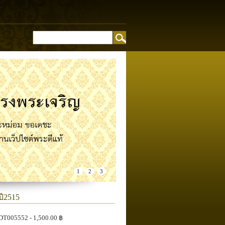
อง
1
2
3
ปี2515
DT005552
- 1,500.00 ฿