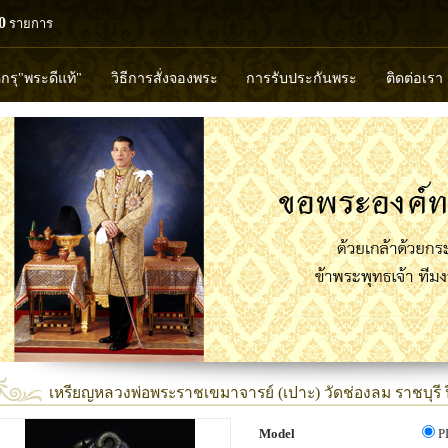
0
รายการ
ดกรุ"พระดีแท้"
วิธีการสั่งจองพระ
การรับประกันพระ
ติดต่อเรา
วงพ่อทวด
หลวงปู่ทิม
หลวงพ่อคูณ
หลวงพ่อมุ่ย
หลวงพ่อปล้
พุทธวิริยากร
เหรียญหลวงพ่อพระราชเขมาจารย์ (เปาะ) วัดช่องลม ราชบุรี 
Model
P