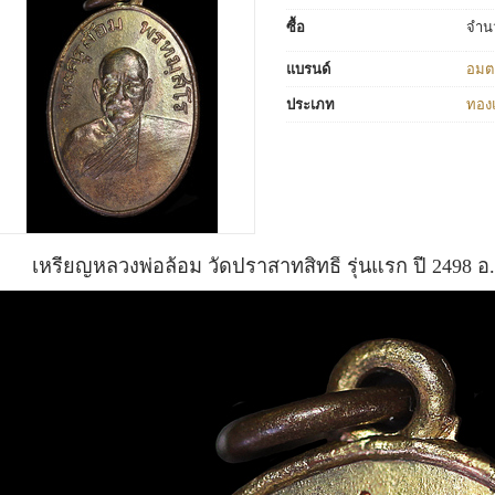
ซื้อ
จำน
แบรนด์
อมต
ประเภท
ทอง
เหรียญหลวงพ่อล้อม วัดปราสาทสิทธิ์ รุ่นแรก ปี 2498 