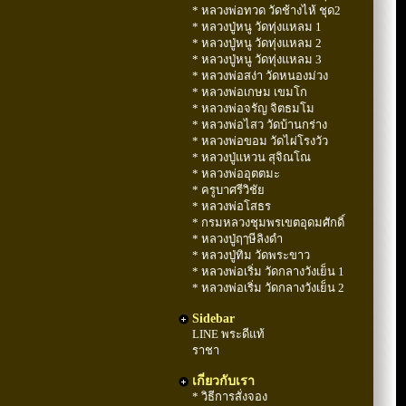
* หลวงพ่อทวด วัดช้างไห้ ชุด2
* หลวงปู่หนู วัดทุ่งแหลม 1
* หลวงปู่หนู วัดทุ่งแหลม 2
* หลวงปู่หนู วัดทุ่งแหลม 3
* หลวงพ่อสง่า วัดหนองม่วง
* หลวงพ่อเกษม เขมโก
* หลวงพ่อจรัญ จิตธมโม
* หลวงพ่อไสว วัดบ้านกร่าง
* หลวงพ่อขอม วัดไผ่โรงวัว
* หลวงปู่แหวน สุจิณโณ
* หลวงพ่ออุตตมะ
* ครูบาศรีวิชัย
* หลวงพ่อโสธร
* กรมหลวงชุมพรเขตอุดมศักดิ์
* หลวงปู่ฤๅษีลิงดำ
* หลวงปู่ทิม วัดพระขาว
* หลวงพ่อเริ่ม วัดกลางวังเย็น 1
* หลวงพ่อเริ่ม วัดกลางวังเย็น 2
Sidebar
LINE พระดีแท้
ราชา
เกี่ยวกับเรา
* วิธีการสั่งจอง