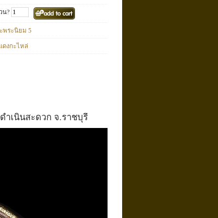
วน?
ะพระนิยม 5
แดงกะไหล่
อ.ดำเนินสะดวก จ.ราชบุรี