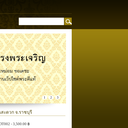
อง
1
2
3
นสะดวก จ.ราชบุรี
DT002
- 3,500.00 ฿