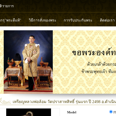
0
รายการ
ดกรุ"พระดีแท้"
วิธีการสั่งจองพระ
การรับประกันพระ
ติดต่อเรา
วงพ่อทวด
หลวงปู่ทิม
หลวงพ่อคูณ
หลวงพ่อมุ่ย
หลวงพ่อปล้
พุทธวิริยากร
เหรียญหลวงพ่อล้อม วัดปราสาทสิทธิ์ รุ่นแรก ปี 2498 อ.ดำเนิ
Model
P