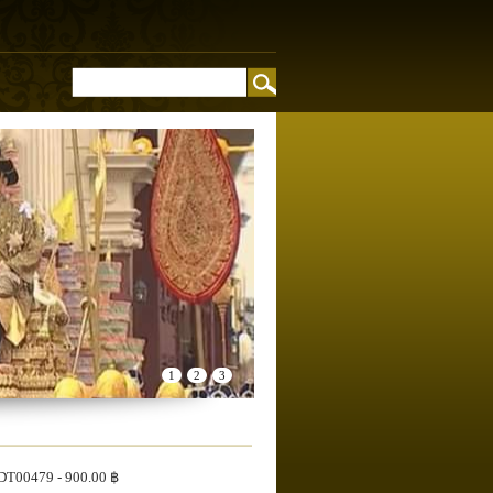
อง
1
2
3
DT00479
- 900.00 ฿