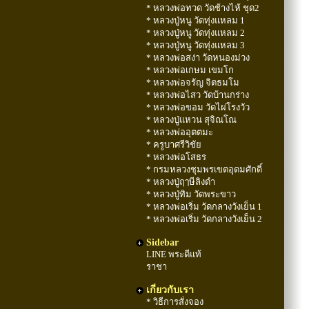
* หลวงพ่อทวด วัดช้างไห้ ชุด2
* หลวงปู่หนู วัดทุ่งแหลม 1
* หลวงปู่หนู วัดทุ่งแหลม 2
* หลวงปู่หนู วัดทุ่งแหลม 3
* หลวงพ่อสง่า วัดหนองม่วง
* หลวงพ่อเกษม เขมโก
* หลวงพ่อจรัญ จิตธมโม
* หลวงพ่อไสว วัดบ้านกร่าง
* หลวงพ่อขอม วัดไผ่โรงวัว
* หลวงปู่แหวน สุจิณโณ
* หลวงพ่ออุตตมะ
* ครูบาศรีวิชัย
* หลวงพ่อโสธร
* กรมหลวงชุมพรเขตอุดมศักดิ์
* หลวงปู่ฤๅษีลิงดำ
* หลวงปู่ทิม วัดพระขาว
* หลวงพ่อเริ่ม วัดกลางวังเย็น 1
* หลวงพ่อเริ่ม วัดกลางวังเย็น 2
Sidebar
LINE พระดีแท้
ราชา
เกี่ยวกับเรา
* วิธีการสั่งจอง