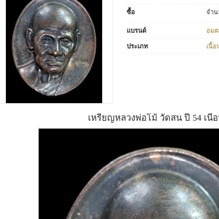
ซื้อ
จำน
แบรนด์
อมตะ
ประเภท
เนื้
เหรียญหลวงพ่อโม้ วัดสน ปี 54 เนื้