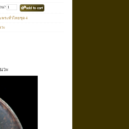
วน?
พระทั่วไทยชุด 4
อนวะ
อนวะ