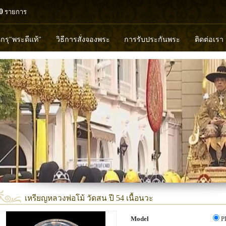
0
รายการ
ดกรุ"พระดีแท้"
วิธีการสั่งจองพระ
การรับประกันพระ
ติดต่อเรา
วงพ่อทวด
หลวงปู่ทิม
หลวงพ่อคูณ
หลวงพ่อมุ่ย
หลวงพ่อปล้
พุทธวิริยากร
เหรียญหลวงพ่อโม้ วัดสน ปี 54 เนื้อนวะ
Model
P