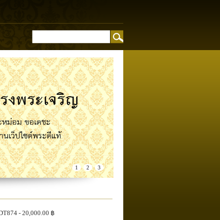
อง
1
2
3
DT874
- 20,000.00 ฿