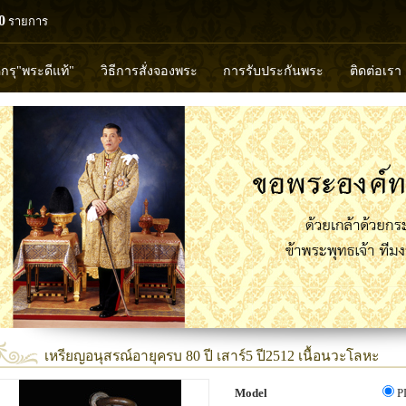
0
รายการ
ดกรุ"พระดีแท้"
วิธีการสั่งจองพระ
การรับประกันพระ
ติดต่อเรา
วงพ่อทวด
หลวงปู่ทิม
หลวงพ่อคูณ
หลวงพ่อมุ่ย
หลวงพ่อปล้
พุทธวิริยากร
เหรียญอนุสรณ์อายุครบ 80 ปี เสาร์5 ปี2512 เนื้อนวะโลหะ
Model
P