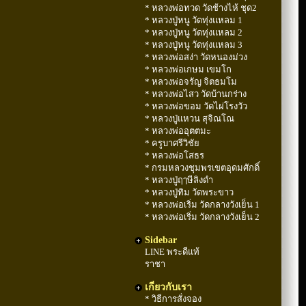
* หลวงพ่อทวด วัดช้างไห้ ชุด2
* หลวงปู่หนู วัดทุ่งแหลม 1
* หลวงปู่หนู วัดทุ่งแหลม 2
* หลวงปู่หนู วัดทุ่งแหลม 3
* หลวงพ่อสง่า วัดหนองม่วง
* หลวงพ่อเกษม เขมโก
* หลวงพ่อจรัญ จิตธมโม
* หลวงพ่อไสว วัดบ้านกร่าง
* หลวงพ่อขอม วัดไผ่โรงวัว
* หลวงปู่แหวน สุจิณโณ
* หลวงพ่ออุตตมะ
* ครูบาศรีวิชัย
* หลวงพ่อโสธร
* กรมหลวงชุมพรเขตอุดมศักดิ์
* หลวงปู่ฤๅษีลิงดำ
* หลวงปู่ทิม วัดพระขาว
* หลวงพ่อเริ่ม วัดกลางวังเย็น 1
* หลวงพ่อเริ่ม วัดกลางวังเย็น 2
Sidebar
LINE พระดีแท้
ราชา
เกี่ยวกับเรา
* วิธีการสั่งจอง