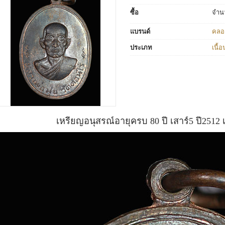
ซื้อ
จำน
แบรนด์
คลอเ
ประเภท
เนื้
เหรียญอนุสรณ์อายุครบ 80 ปี เสาร์5 ปี2512