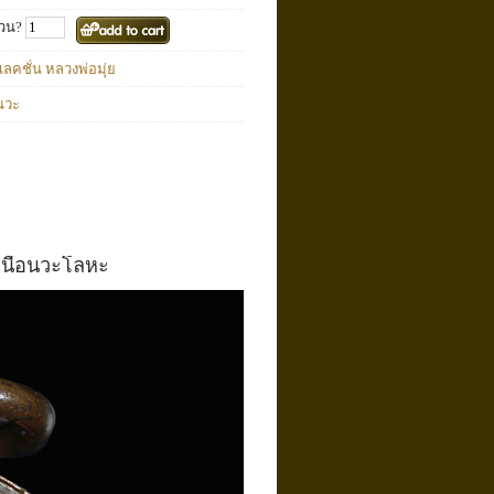
วน?
ลคชั่น หลวงพ่อมุ่ย
อนวะ
 เนื้อนวะโลหะ