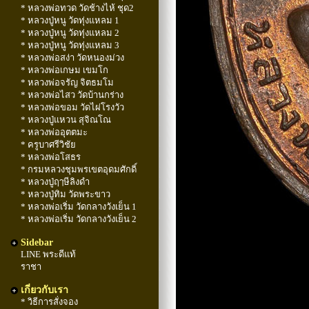
* หลวงพ่อทวด วัดช้างไห้ ชุด2
* หลวงปู่หนู วัดทุ่งแหลม 1
* หลวงปู่หนู วัดทุ่งแหลม 2
* หลวงปู่หนู วัดทุ่งแหลม 3
* หลวงพ่อสง่า วัดหนองม่วง
* หลวงพ่อเกษม เขมโก
* หลวงพ่อจรัญ จิตธมโม
* หลวงพ่อไสว วัดบ้านกร่าง
* หลวงพ่อขอม วัดไผ่โรงวัว
* หลวงปู่แหวน สุจิณโณ
* หลวงพ่ออุตตมะ
* ครูบาศรีวิชัย
* หลวงพ่อโสธร
* กรมหลวงชุมพรเขตอุดมศักดิ์
* หลวงปู่ฤๅษีลิงดำ
* หลวงปู่ทิม วัดพระขาว
* หลวงพ่อเริ่ม วัดกลางวังเย็น 1
* หลวงพ่อเริ่ม วัดกลางวังเย็น 2
Sidebar
LINE พระดีแท้
ราชา
เกี่ยวกับเรา
* วิธีการสั่งจอง