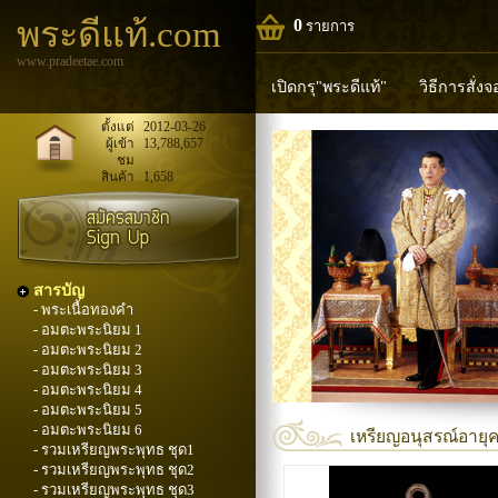
พระดีแท้.com
0
รายการ
www.pradeetae.com
เปิดกรุ"พระดีแท้"
วิธีการสั่ง
หลวงพ่อทวด
หลวงปู่ทิม
ห
ตั้งแต่
2012-03-26
ผู้เข้า
13,788,657
ชม
พระพุทธวิริยากร
สินค้า
1,658
สารบัญ
- พระเนื้อทองคำ
- อมตะพระนิยม 1
- อมตะพระนิยม 2
- อมตะพระนิยม 3
- อมตะพระนิยม 4
- อมตะพระนิยม 5
- อมตะพระนิยม 6
เหรียญอนุสรณ์อายุคร
- รวมเหรียญพระพุทธ ชุด1
- รวมเหรียญพระพุทธ ชุด2
- รวมเหรียญพระพุทธ ชุด3