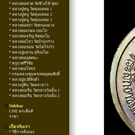
* หลวงพ่อทวด วัดช้างไห้ ชุด2
* หลวงปู่หนู วัดทุ่งแหลม 1
* หลวงปู่หนู วัดทุ่งแหลม 2
* หลวงปู่หนู วัดทุ่งแหลม 3
* หลวงพ่อสง่า วัดหนองม่วง
* หลวงพ่อเกษม เขมโก
* หลวงพ่อจรัญ จิตธมโม
* หลวงพ่อไสว วัดบ้านกร่าง
* หลวงพ่อขอม วัดไผ่โรงวัว
* หลวงปู่แหวน สุจิณโณ
* หลวงพ่ออุตตมะ
* ครูบาศรีวิชัย
* หลวงพ่อโสธร
* กรมหลวงชุมพรเขตอุดมศักดิ์
* หลวงปู่ฤๅษีลิงดำ
* หลวงปู่ทิม วัดพระขาว
* หลวงพ่อเริ่ม วัดกลางวังเย็น 1
* หลวงพ่อเริ่ม วัดกลางวังเย็น 2
Sidebar
LINE พระดีแท้
ราชา
เกี่ยวกับเรา
* วิธีการสั่งจอง