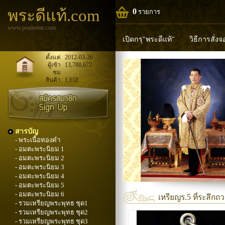
พระดีแท้.com
0
รายการ
www.pradeetae.com
เปิดกรุ"พระดีแท้"
วิธีการสั่ง
หลวงพ่อทวด
หลวงปู่ทิม
ห
ตั้งแต่
2012-03-26
ผู้เข้า
13,788,672
ชม
พระพุทธวิริยากร
สินค้า
1,658
สารบัญ
- พระเนื้อทองคำ
- อมตะพระนิยม 1
- อมตะพระนิยม 2
- อมตะพระนิยม 3
- อมตะพระนิยม 4
- อมตะพระนิยม 5
- อมตะพระนิยม 6
เหรียญร.5 ที่ระลึก
- รวมเหรียญพระพุทธ ชุด1
- รวมเหรียญพระพุทธ ชุด2
- รวมเหรียญพระพุทธ ชุด3