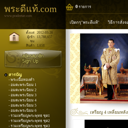
พระดีแท้.com
0
รายการ
www.pradeetae.com
เปิดกรุ"พระดีแท้"
วิธีการสั่ง
หลวงพ่อทวด
หลวงปู่ทิม
ห
ตั้งแต่
2012-03-26
ผู้เข้า
13,788,657
ชม
พระพุทธวิริยากร
สินค้า
1,658
สารบัญ
- พระเนื้อทองคำ
- อมตะพระนิยม 1
- อมตะพระนิยม 2
- อมตะพระนิยม 3
- อมตะพระนิยม 4
- อมตะพระนิยม 5
- อมตะพระนิยม 6
เหรียญ 4 เหลี่ยมหลั
- รวมเหรียญพระพุทธ ชุด1
- รวมเหรียญพระพุทธ ชุด2
- รวมเหรียญพระพุทธ ชุด3