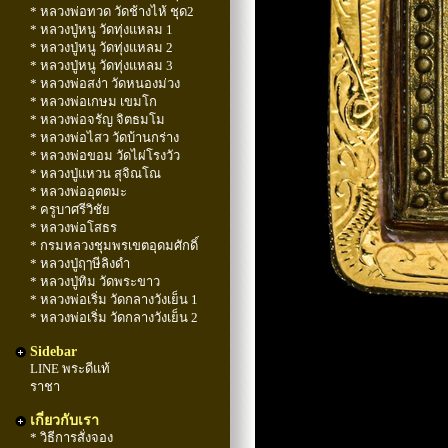
* หลวงพ่อทวด วัดช้างไห้ ชุด2
* หลวงปู่หนู วัดทุ่งแหลม 1
* หลวงปู่หนู วัดทุ่งแหลม 2
* หลวงปู่หนู วัดทุ่งแหลม 3
* หลวงพ่อสง่า วัดหนองม่วง
* หลวงพ่อเกษม เขมโก
* หลวงพ่อจรัญ จิตธมโม
* หลวงพ่อไสว วัดบ้านกร่าง
* หลวงพ่อขอม วัดไผ่โรงวัว
* หลวงปู่แหวน สุจิณโณ
* หลวงพ่ออุตตมะ
* ครูบาศรีวิชัย
* หลวงพ่อโสธร
* กรมหลวงชุมพรเขตอุดมศักดิ์
* หลวงปู่ฤๅษีลิงดำ
* หลวงปู่ทิม วัดพระขาว
* หลวงพ่อเริ่ม วัดกลางวังเย็น 1
* หลวงพ่อเริ่ม วัดกลางวังเย็น 2
Sidebar
LINE พระดีแท้
ราชา
เกี่ยวกับเรา
* วิธีการสั่งจอง