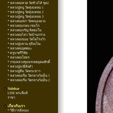
* หลวงพ่อทวด วัดช้างไห้ ชุด2
* หลวงปู่หนู วัดทุ่งแหลม 1
* หลวงปู่หนู วัดทุ่งแหลม 2
* หลวงปู่หนู วัดทุ่งแหลม 3
* หลวงพ่อสง่า วัดหนองม่วง
* หลวงพ่อเกษม เขมโก
* หลวงพ่อจรัญ จิตธมโม
* หลวงพ่อไสว วัดบ้านกร่าง
* หลวงพ่อขอม วัดไผ่โรงวัว
* หลวงปู่แหวน สุจิณโณ
* หลวงพ่ออุตตมะ
* ครูบาศรีวิชัย
* หลวงพ่อโสธร
* กรมหลวงชุมพรเขตอุดมศักดิ์
* หลวงปู่ฤๅษีลิงดำ
* หลวงปู่ทิม วัดพระขาว
* หลวงพ่อเริ่ม วัดกลางวังเย็น 1
* หลวงพ่อเริ่ม วัดกลางวังเย็น 2
Sidebar
LINE พระดีแท้
ราชา
เกี่ยวกับเรา
* วิธีการสั่งจอง