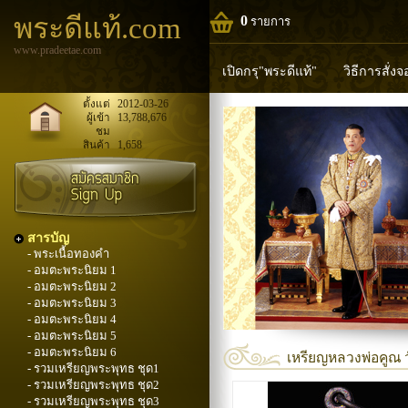
พระดีแท้.com
0
รายการ
www.pradeetae.com
เปิดกรุ"พระดีแท้"
วิธีการสั่ง
หลวงพ่อทวด
หลวงปู่ทิม
ห
ตั้งแต่
2012-03-26
ผู้เข้า
13,788,676
ชม
พระพุทธวิริยากร
สินค้า
1,658
สารบัญ
- พระเนื้อทองคำ
- อมตะพระนิยม 1
- อมตะพระนิยม 2
- อมตะพระนิยม 3
- อมตะพระนิยม 4
- อมตะพระนิยม 5
- อมตะพระนิยม 6
เหรียญหลวงพ่อคูณ ว
- รวมเหรียญพระพุทธ ชุด1
- รวมเหรียญพระพุทธ ชุด2
- รวมเหรียญพระพุทธ ชุด3