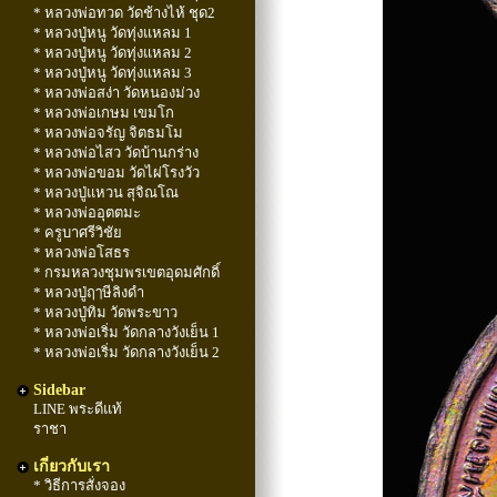
* หลวงพ่อทวด วัดช้างไห้ ชุด2
* หลวงปู่หนู วัดทุ่งแหลม 1
* หลวงปู่หนู วัดทุ่งแหลม 2
* หลวงปู่หนู วัดทุ่งแหลม 3
* หลวงพ่อสง่า วัดหนองม่วง
* หลวงพ่อเกษม เขมโก
* หลวงพ่อจรัญ จิตธมโม
* หลวงพ่อไสว วัดบ้านกร่าง
* หลวงพ่อขอม วัดไผ่โรงวัว
* หลวงปู่แหวน สุจิณโณ
* หลวงพ่ออุตตมะ
* ครูบาศรีวิชัย
* หลวงพ่อโสธร
* กรมหลวงชุมพรเขตอุดมศักดิ์
* หลวงปู่ฤๅษีลิงดำ
* หลวงปู่ทิม วัดพระขาว
* หลวงพ่อเริ่ม วัดกลางวังเย็น 1
* หลวงพ่อเริ่ม วัดกลางวังเย็น 2
Sidebar
LINE พระดีแท้
ราชา
เกี่ยวกับเรา
* วิธีการสั่งจอง