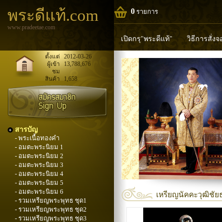
พระดีแท้.com
0
รายการ
www.pradeetae.com
เปิดกรุ"พระดีแท้"
วิธีการสั่ง
หลวงพ่อทวด
หลวงปู่ทิม
ห
ตั้งแต่
2012-03-26
ผู้เข้า
13,788,676
ชม
พระพุทธวิริยากร
สินค้า
1,658
สารบัญ
- พระเนื้อทองคำ
- อมตะพระนิยม 1
- อมตะพระนิยม 2
- อมตะพระนิยม 3
- อมตะพระนิยม 4
- อมตะพระนิยม 5
- อมตะพระนิยม 6
เหรียญนัคคะวุฒิชัย
- รวมเหรียญพระพุทธ ชุด1
- รวมเหรียญพระพุทธ ชุด2
- รวมเหรียญพระพุทธ ชุด3