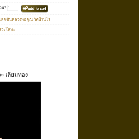
วน?
ลคชั่นหลวงพ่อคูณ วัดบ้านไร่
อนวะโลหะ
ะ เลี่ยมทอง