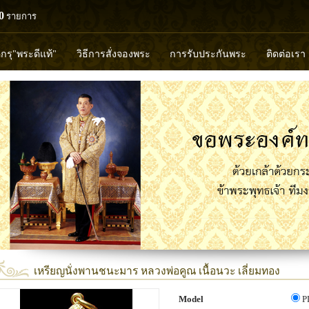
0
รายการ
ดกรุ"พระดีแท้"
วิธีการสั่งจองพระ
การรับประกันพระ
ติดต่อเรา
วงพ่อทวด
หลวงปู่ทิม
หลวงพ่อคูณ
หลวงพ่อมุ่ย
หลวงพ่อปล้
พุทธวิริยากร
เหรียญนั่งพานชนะมาร หลวงพ่อคูณ เนื้อนวะ เลี่ยมทอง
Model
P