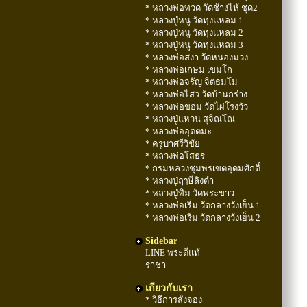
* หลวงพ่อทวด วัดช้างไห้ ชุด2
* หลวงปู่หนู วัดทุ่งแหลม 1
* หลวงปู่หนู วัดทุ่งแหลม 2
* หลวงปู่หนู วัดทุ่งแหลม 3
* หลวงพ่อสง่า วัดหนองม่วง
* หลวงพ่อเกษม เขมโก
* หลวงพ่อจรัญ จิตธมโม
* หลวงพ่อไสว วัดบ้านกร่าง
* หลวงพ่อขอม วัดไผ่โรงวัว
* หลวงปู่แหวน สุจิณโณ
* หลวงพ่ออุตตมะ
* ครูบาศรีวิชัย
* หลวงพ่อโสธร
* กรมหลวงชุมพรเขตอุดมศักดิ์
* หลวงปู่ฤๅษีลิงดำ
* หลวงปู่ทิม วัดพระขาว
* หลวงพ่อเริ่ม วัดกลางวังเย็น 1
* หลวงพ่อเริ่ม วัดกลางวังเย็น 2
Sidebar
LINE พระดีแท้
ราชา
เกี่ยวกับเรา
* วิธีการสั่งจอง