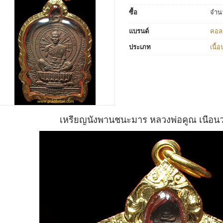
ซื้อ
จำน
แบรนด์
คอลเ
ประเภท
เนื้
เหรียญนั่งพานชนะมาร หลวงพ่อคูณ เนื้อนว