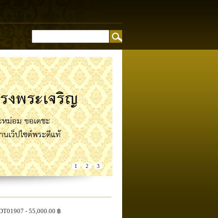
อง
1
2
3
DT01907
- 55,000.00 ฿