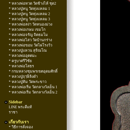
* หลวงพ่อทวด วัดช้างไห้ ชุด2
* หลวงปู่หนู วัดทุ่งแหลม 1
* หลวงปู่หนู วัดทุ่งแหลม 2
* หลวงปู่หนู วัดทุ่งแหลม 3
* หลวงพ่อสง่า วัดหนองม่วง
* หลวงพ่อเกษม เขมโก
* หลวงพ่อจรัญ จิตธมโม
* หลวงพ่อไสว วัดบ้านกร่าง
* หลวงพ่อขอม วัดไผ่โรงวัว
* หลวงปู่แหวน สุจิณโณ
* หลวงพ่ออุตตมะ
* ครูบาศรีวิชัย
* หลวงพ่อโสธร
* กรมหลวงชุมพรเขตอุดมศักดิ์
* หลวงปู่ฤๅษีลิงดำ
* หลวงปู่ทิม วัดพระขาว
* หลวงพ่อเริ่ม วัดกลางวังเย็น 1
* หลวงพ่อเริ่ม วัดกลางวังเย็น 2
Sidebar
LINE พระดีแท้
ราชา
เกี่ยวกับเรา
* วิธีการสั่งจอง