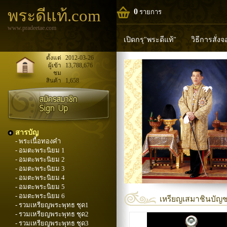
พระดีแท้.com
0
รายการ
www.pradeetae.com
เปิดกรุ"พระดีแท้"
วิธีการสั่ง
หลวงพ่อทวด
หลวงปู่ทิม
ห
ตั้งแต่
2012-03-26
ผู้เข้า
13,788,676
ชม
พระพุทธวิริยากร
สินค้า
1,658
สารบัญ
- พระเนื้อทองคำ
- อมตะพระนิยม 1
- อมตะพระนิยม 2
- อมตะพระนิยม 3
- อมตะพระนิยม 4
- อมตะพระนิยม 5
- อมตะพระนิยม 6
เหรียญเสมาชินบัญชร
- รวมเหรียญพระพุทธ ชุด1
- รวมเหรียญพระพุทธ ชุด2
- รวมเหรียญพระพุทธ ชุด3