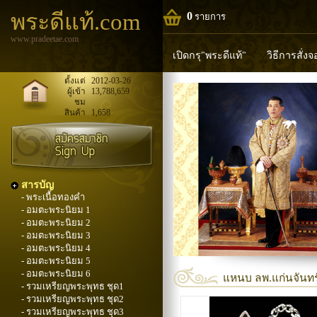
พระดีแท้.com
0
รายการ
www.pradeetae.com
เปิดกรุ"พระดีแท้"
วิธีการสั่ง
หลวงพ่อทวด
หลวงปู่ทิม
ห
ตั้งแต่
2012-03-26
ผู้เข้า
13,788,659
ชม
พระพุทธวิริยากร
สินค้า
1,658
สารบัญ
- พระเนื้อทองคำ
- อมตะพระนิยม 1
- อมตะพระนิยม 2
- อมตะพระนิยม 3
- อมตะพระนิยม 4
- อมตะพระนิยม 5
- อมตะพระนิยม 6
แหนบ ลพ.แก่นจันทร์ 
- รวมเหรียญพระพุทธ ชุด1
- รวมเหรียญพระพุทธ ชุด2
- รวมเหรียญพระพุทธ ชุด3