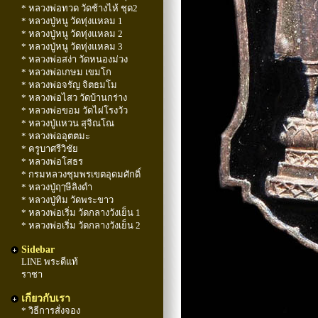
* หลวงพ่อทวด วัดช้างไห้ ชุด2
* หลวงปู่หนู วัดทุ่งแหลม 1
* หลวงปู่หนู วัดทุ่งแหลม 2
* หลวงปู่หนู วัดทุ่งแหลม 3
* หลวงพ่อสง่า วัดหนองม่วง
* หลวงพ่อเกษม เขมโก
* หลวงพ่อจรัญ จิตธมโม
* หลวงพ่อไสว วัดบ้านกร่าง
* หลวงพ่อขอม วัดไผ่โรงวัว
* หลวงปู่แหวน สุจิณโณ
* หลวงพ่ออุตตมะ
* ครูบาศรีวิชัย
* หลวงพ่อโสธร
* กรมหลวงชุมพรเขตอุดมศักดิ์
* หลวงปู่ฤๅษีลิงดำ
* หลวงปู่ทิม วัดพระขาว
* หลวงพ่อเริ่ม วัดกลางวังเย็น 1
* หลวงพ่อเริ่ม วัดกลางวังเย็น 2
Sidebar
LINE พระดีแท้
ราชา
เกี่ยวกับเรา
* วิธีการสั่งจอง