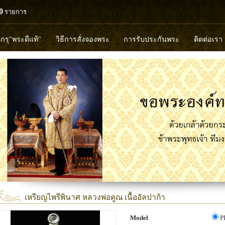
0
รายการ
ดกรุ"พระดีแท้"
วิธีการสั่งจองพระ
การรับประกันพระ
ติดต่อเรา
วงพ่อทวด
หลวงปู่ทิม
หลวงพ่อคูณ
หลวงพ่อมุ่ย
หลวงพ่อปล้
พุทธวิริยากร
เหรียญไพรีพินาศ หลวงพ่อคูณ เนื้ออัลปาก้า
Model
P