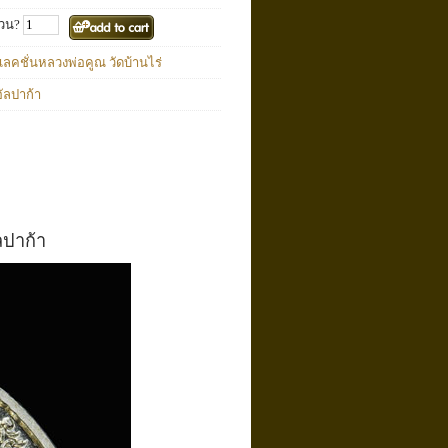
วน?
ลคชั่นหลวงพ่อคูณ วัดบ้านไร่
อัลปาก้า
ลปาก้า