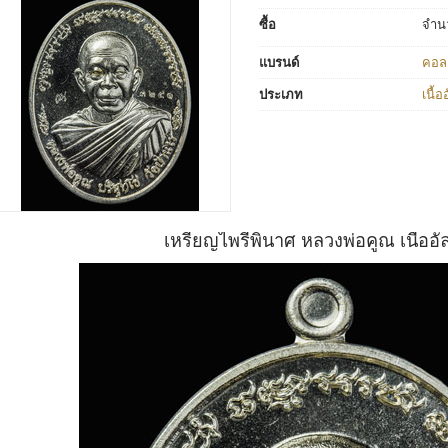
ซื้อ
จำน
แบรนด์
คอลเ
ประเภท
เนื้อ
เหรียญไพรีพินาศ หลวงพ่อคูณ เนื้ออั