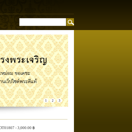
อง
1
2
3
DT01807
- 3,000.00 ฿