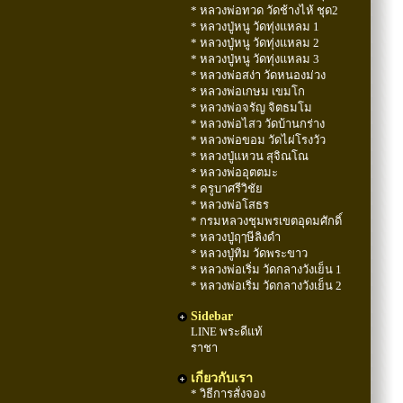
* หลวงพ่อทวด วัดช้างไห้ ชุด2
* หลวงปู่หนู วัดทุ่งแหลม 1
* หลวงปู่หนู วัดทุ่งแหลม 2
* หลวงปู่หนู วัดทุ่งแหลม 3
* หลวงพ่อสง่า วัดหนองม่วง
* หลวงพ่อเกษม เขมโก
* หลวงพ่อจรัญ จิตธมโม
* หลวงพ่อไสว วัดบ้านกร่าง
* หลวงพ่อขอม วัดไผ่โรงวัว
* หลวงปู่แหวน สุจิณโณ
* หลวงพ่ออุตตมะ
* ครูบาศรีวิชัย
* หลวงพ่อโสธร
* กรมหลวงชุมพรเขตอุดมศักดิ์
* หลวงปู่ฤๅษีลิงดำ
* หลวงปู่ทิม วัดพระขาว
* หลวงพ่อเริ่ม วัดกลางวังเย็น 1
* หลวงพ่อเริ่ม วัดกลางวังเย็น 2
Sidebar
LINE พระดีแท้
ราชา
เกี่ยวกับเรา
* วิธีการสั่งจอง